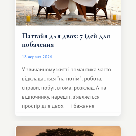
Паттайя для двох: 7 ідей для
побачення
18 червня 2026
У звичайному житті романтика часто
відкладається "на потім": робота,
справи, побут, втома, розклад. А на
відпочинку, нарешті, з'являється
простір для двох — і бажання
зробити для близької людини щось
особливе. Не обов'язково масштабне,
але тепле і незабутнє :)