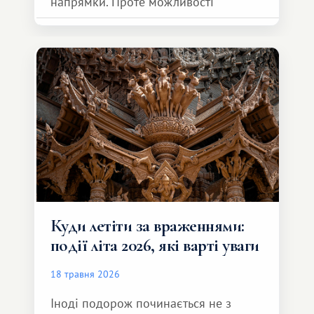
напрямки. Проте можливості
обмінної системи значно ширші.
Серед них є і Африка – континент,
який здатний подарувати зовсім
інший формат подорожі.
Куди летіти за враженнями:
події літа 2026, які варті уваги
18 травня 2026
Іноді подорож починається не з