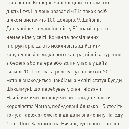
став острів Вінперл. Чарівні ціни в'єтнамські
діють і тут. На день розваг сім'ї із трьох осіб
цілком вистачить 100 доларів. 9. Дайвінг.
Доступніше за дайвінг, ніж у В'єтнамі, просто
немає ніде у світі. Команда досвідчених
інструкторів дають можливість здійснити
занурення зі швидкісного катера, нічні занурення
з берега або катера або взяти участь у дайв-
сафарі. 10. Історія та релігія. Тут на висоті 500
метрів знаходиться найбільша у світі статуя Будди
Шакьямуні, що перебуває у стані нірвани.
Найближчими околицями ви знайдете Башти
королівства Чамов, побудовані близько 13 століть
тому, а також зможете відвідати знамениту Пагоду
Лонг Шон. Завітайте на Нячанг, тут точно є на що