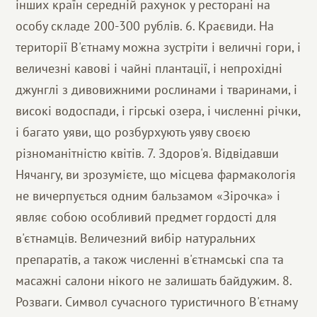
інших країн середній рахунок у ресторані на
особу складе 200-300 рублів. 6. Краєвиди. На
території В'єтнаму можна зустріти і величні гори, і
величезні кавові і чайні плантації, і непрохідні
джунглі з дивовижними рослинами і тваринами, і
високі водоспади, і гірські озера, і численні річки,
і багато уяви, що розбурхують уяву своєю
різноманітністю квітів. 7. Здоров'я. Відвідавши
Нячангу, ви зрозумієте, що місцева фармакологія
не вичерпується одним бальзамом «Зірочка» і
являє собою особливий предмет гордості для
в'єтнамців. Величезний вибір натуральних
препаратів, а також численні в'єтнамські спа та
масажні салони нікого не залишать байдужим. 8.
Розваги. Символ сучасного туристичного В'єтнаму