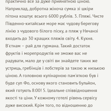
практично все за дуже прийнятною ціною.
Наприклад, добротна жіноча сумка зі шкіри
пітона коштує всього 6000 рублів. 3. Пляжі. Чисте
Південно-китайське море має чудову берегову
лінію з чудового білого піску, а пляж у Нячанзі
входить до 30 кращих пляжів світу. 4. Кухня.
В'єтнам – рай для гурмана. Такий достаток
фруктів і морепродуктів не зможе вас не
радувати, мало де у світі ви знайдете таких же
устриць, гребінців і лобстерів за такою ж низькою
ціною. А головною кулінарною пам'яткою був і
буде суп Фо, основу якого становить бульйон,
який готують 8:00! 5. Ідеальне співвідношення
якості та ціни. У кожному готелі рівень сервісу
дуже високий. Крім того, по відношенню до