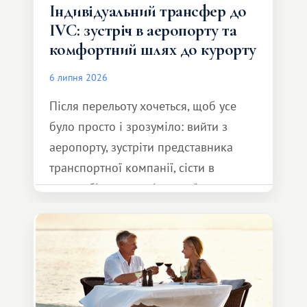
Індивідуальний трансфер до
IVC: зустріч в аеропорту та
комфортний шлях до курорту
6 липня 2026
Після перельоту хочеться, щоб усе
було просто і зрозуміло: вийти з
аеропорту, зустріти представника
транспортної компанії, сісти в
автомобіль та спокійно доїхати до
курорту.