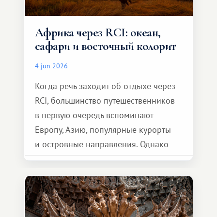
Африка через RCI: океан,
сафари и восточный колорит
4 jun 2026
Когда речь заходит об отдыхе через
RCI, большинство путешественников
в первую очередь вспоминают
Европу, Азию, популярные курорты
и островные направления. Однако
возможности обменной системы
значительно шире. Среди них есть
и Африка — континент, который
способен подарить совершенно иной
формат путешествия.