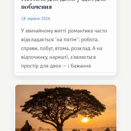
побачення
18 червня 2026
У звичайному житті романтика часто
відкладається "на потім": робота,
справи, побут, втома, розклад. А на
відпочинку, нарешті, з'являється
простір для двох — і бажання
зробити для близької людини щось
особливе. Не обов'язково масштабне,
але тепле і незабутнє :)