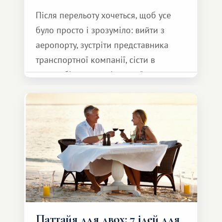
Після перельоту хочеться, щоб усе
було просто і зрозуміло: вийти з
аеропорту, зустріти представника
транспортної компанії, сісти в
автомобіль та спокійно доїхати до
курорту.
Паттайя для двох: 7 ідей для