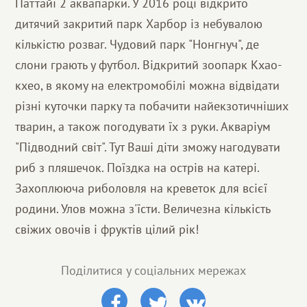
Паттайї 2 аквапарки. У 2016 році відкрито
дитячий закритий парк Харбор із небувалою
кількістю розваг. Чудовий парк "Нонгнуч", де
слони грають у футбол. Відкритий зоопарк Кхао-
кхео, в якому на електромобілі можна відвідати
різні куточки парку та побачити найекзотичніших
тварин, а також погодувати їх з руки. Акваріум
"Підводний світ". Тут Ваші діти зможу нагодувати
риб з пляшечок. Поїздка на острів на катері.
Захоплююча риболовля на креветок для всієї
родини. Улов можна з'їсти. Величезна кількість
свіжих овочів і фруктів цілий рік!
Поділитися у соціальних мережах