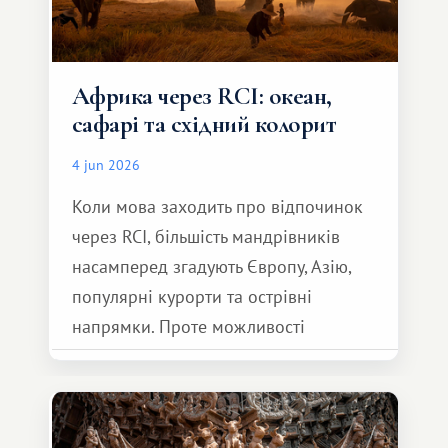
Африка через RCI: океан,
сафарі та східний колорит
4 jun 2026
Коли мова заходить про відпочинок
через RCI, більшість мандрівників
насамперед згадують Європу, Азію,
популярні курорти та острівні
напрямки. Проте можливості
обмінної системи значно ширші.
Серед них є і Африка – континент,
який здатний подарувати зовсім
інший формат подорожі.