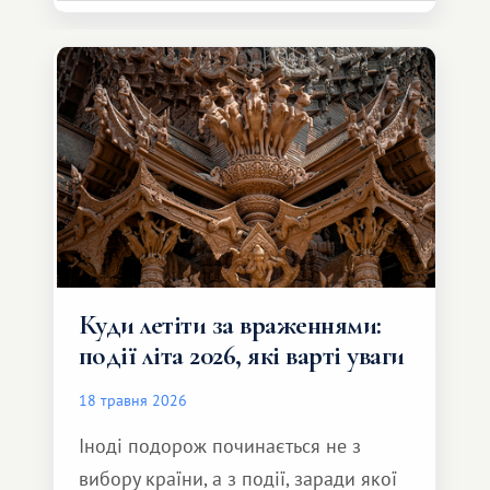
обмінної системи значно ширші.
Серед них є і Африка – континент,
який здатний подарувати зовсім
інший формат подорожі.
Куди летіти за враженнями:
події літа 2026, які варті уваги
18 травня 2026
Іноді подорож починається не з
вибору країни, а з події, заради якої