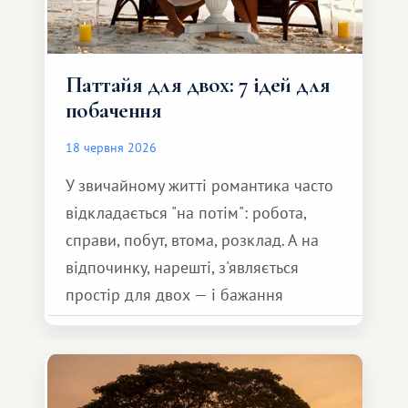
Паттайя для двох: 7 ідей для
побачення
18 червня 2026
У звичайному житті романтика часто
відкладається "на потім": робота,
справи, побут, втома, розклад. А на
відпочинку, нарешті, з'являється
простір для двох — і бажання
зробити для близької людини щось
особливе. Не обов'язково масштабне,
але тепле і незабутнє :)