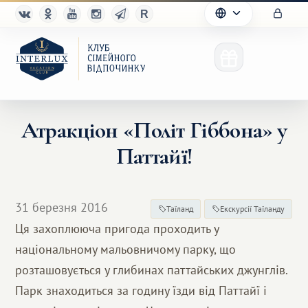
Атракціон «Політ Гіббона» у
Паттайї!
Клуб
Переваги
31 березня 2016
Таїланд
Екскурсії Таїланду
Партнерам
Ця захоплююча пригода проходить у
національному мальовничому парку, що
Благотворительность
розташовується у глибинах паттайських джунглів.
Парк знаходиться за годину їзди від Паттайї і