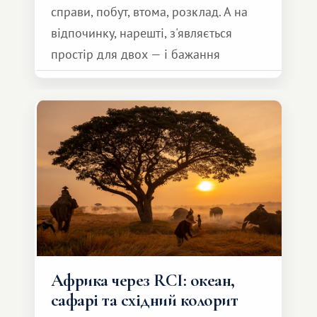
справи, побут, втома, розклад. А на
відпочинку, нарешті, з'являється
простір для двох — і бажання
зробити для близької людини щось
особливе. Не обов'язково масштабне,
але тепле і незабутнє :)
Африка через RCI: океан,
сафарі та східний колорит