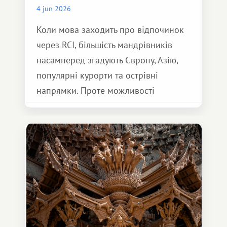
4 jun 2026
Коли мова заходить про відпочинок
через RCI, більшість мандрівників
насамперед згадують Європу, Азію,
популярні курорти та острівні
напрямки. Проте можливості
обмінної системи значно ширші.
Серед них є і Африка – континент,
який здатний подарувати зовсім
інший формат подорожі.