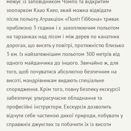
межує із заповідником Чомпо та відкритим
зоопарком Кхао Кхео, який можна відвідати
після польоту. Атракціон «Політ Гіббона» триває
приблизно 3 години і є захоплюючим польотом
на тарзанках над лісом і між дерев по канатних
дорогах, що висять у повітрі, протяжністю близько
3 км. Із найзатяжнішим польотом 300 метрів від
одного майданчика до іншого. Звичайно ж, для
того, щоб почуватися абсолютно безпечним на
висоті, мандрівникам видають спеціальне
спорядження. Крім того, повну безпеку екскурсії
забезпечує ультрасучасне обладнання та
професійні інструктори. Екскурсія дозволить
відчути себе частиною дикої природи, побувати у
справжніх джунглях та побачити їх із висоти