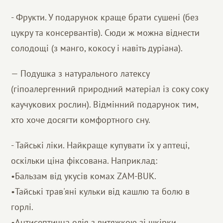
- Фрукти. У подарунок краще брати сушені (без
цукру та консервантів). Сюди ж можна віднести
солодощі (з манго, кокосу і навіть дуріана).
— Подушка з натурального латексу
(гіпоалергенний природний матеріал із соку соку
каучукових рослин). Відмінний подарунок тим,
хто хоче досягти комфортного сну.
- Тайські ліки. Найкраще купувати їх у аптеці,
оскільки ціна фіксована. Наприклад:
•Бальзам від укусів комах ZAM-BUK.
•Тайські трав'яні кульки від кашлю та болю в
горлі.
•Антисептична олія з витяжкою зі шкірки