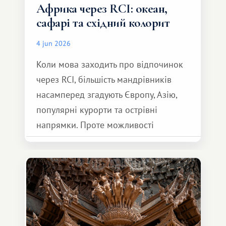
Африка через RCI: океан,
сафарі та східний колорит
4 jun 2026
Коли мова заходить про відпочинок
через RCI, більшість мандрівників
насамперед згадують Європу, Азію,
популярні курорти та острівні
напрямки. Проте можливості
обмінної системи значно ширші.
Серед них є і Африка – континент,
який здатний подарувати зовсім
інший формат подорожі.