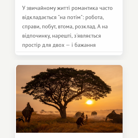
У звичайному житті романтика часто
відкладається "на потім": робота,
справи, побут, втома, розклад. А на
відпочинку, нарешті, з'являється
простір для двох — і бажання
зробити для близької людини щось
особливе. Не обов'язково масштабне,
але тепле і незабутнє :)