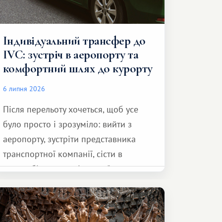
Індивідуальний трансфер до
IVC: зустріч в аеропорту та
комфортний шлях до курорту
6 липня 2026
Після перельоту хочеться, щоб усе
було просто і зрозуміло: вийти з
аеропорту, зустріти представника
транспортної компанії, сісти в
автомобіль та спокійно доїхати до
курорту.