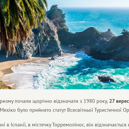
уризму почали щорічно відзначати з 1980 року,
27 вере
Мехіко було прийнято статут Всесвітньої Туристичної Орг
і в Іспанії, в містечку Торремолінос, він відзначається