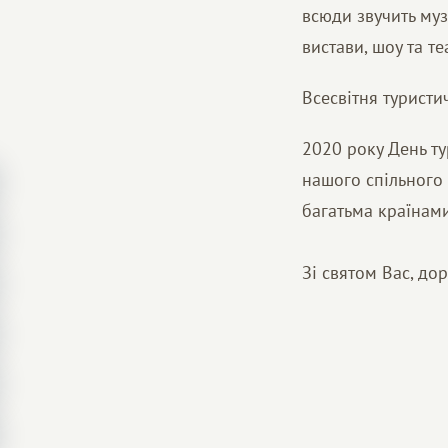
всюди звучить муз
вистави, шоу та т
Всесвітня туристи
2020 року День ту
нашого спільного 
багатьма країнами
Зі святом Вас, до