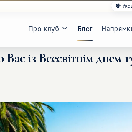
Укр
Про клуб
Блог
Напрямк
 Вас із Всесвітнім днем ​​