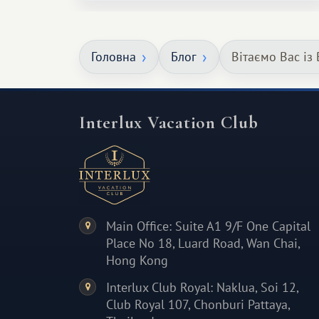
особливе. Не обов'язково масштабне,
але тепле і незабутнє :)
Головна
Блог
Вітаємо Вас із 
Interlux Vacation Club
Main Office: Suite A1 9/F One Capital
Place No 18, Luard Road, Wan Chai,
Hong Kong
Interlux Club Royal: Naklua, Soi 12,
Club Royal 107, Chonburi Pattaya,