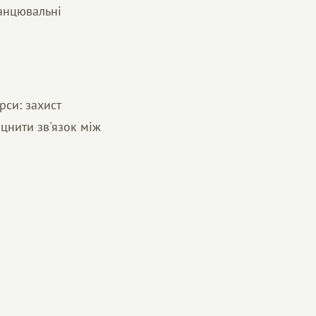
танцювальні
рси: захист
іцнити зв'язок між