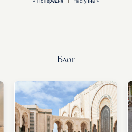
« Попередня
|
Наступна »
Блог