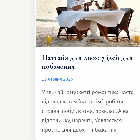
Паттайя для двох: 7 ідей для
побачення
18 червня 2026
У звичайному житті романтика часто
відкладається "на потім": робота,
справи, побут, втома, розклад. А на
відпочинку, нарешті, з'являється
простір для двох — і бажання
зробити для близької людини щось