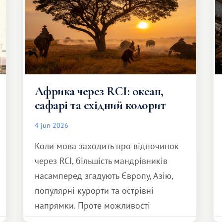
Африка через RCI: океан,
сафарі та східний колорит
4 jun 2026
Коли мова заходить про відпочинок
через RCI, більшість мандрівників
насамперед згадують Європу, Азію,
популярні курорти та острівні
напрямки. Проте можливості
обмінної системи значно ширші.