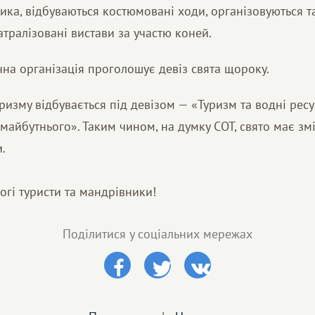
ика, відбуваються костюмовані ходи, організовуються 
еатралізовані вистави за участю коней.
чна організація проголошує девіз свята щороку.
ризму відбувається під девізом — «Туризм та водні ресу
майбутнього». Таким чином, на думку СОТ, свято має зм
.
рогі туристи та мандрівники!
Поділитися у соціальних мережах