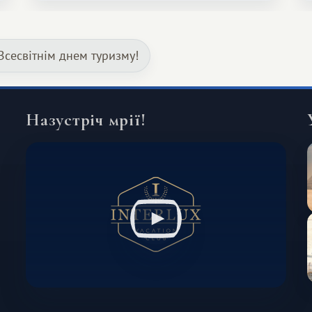
Серед них є і Африка – континент,
який здатний подарувати зовсім
Всесвітнім днем ​​туризму!
інший формат подорожі.
Назустріч мрії!