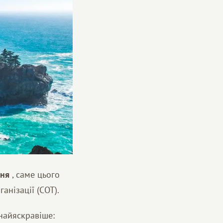
сня
, саме цього
анізації (СОТ).
 найяскравіше: