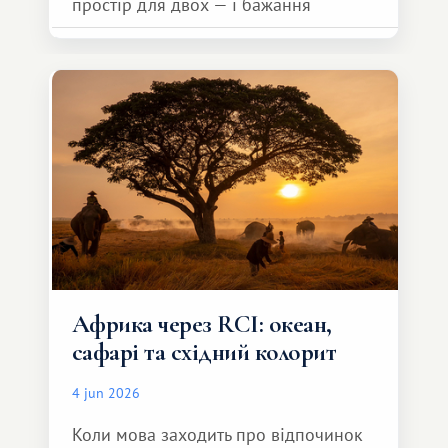
простір для двох — і бажання
зробити для близької людини щось
особливе. Не обов'язково масштабне,
але тепле і незабутнє :)
Африка через RCI: океан,
сафарі та східний колорит
4 jun 2026
Коли мова заходить про відпочинок