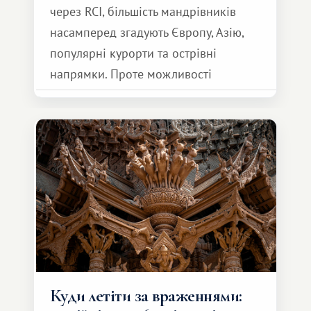
через RCI, більшість мандрівників
насамперед згадують Європу, Азію,
популярні курорти та острівні
напрямки. Проте можливості
обмінної системи значно ширші.
Серед них є і Африка – континент,
який здатний подарувати зовсім
інший формат подорожі.
Куди летіти за враженнями: