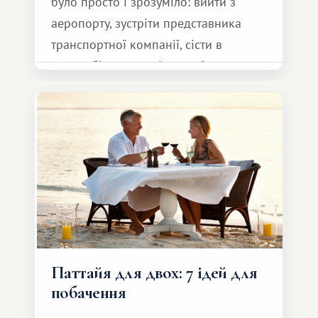
було просто і зрозуміло: вийти з
аеропорту, зустріти представника
транспортної компанії, сісти в
автомобіль та спокійно доїхати до
курорту.
Паттайя для двох: 7 ідей для
побачення