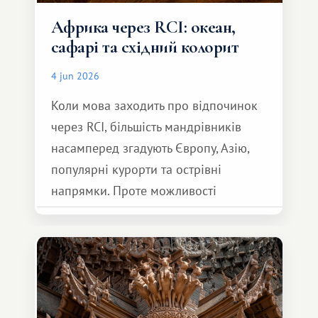
Африка через RCI: океан,
сафарі та східний колорит
4 jun 2026
Коли мова заходить про відпочинок
через RCI, більшість мандрівників
насамперед згадують Європу, Азію,
популярні курорти та острівні
напрямки. Проте можливості
обмінної системи значно ширші.
Серед них є і Африка – континент,
який здатний подарувати зовсім
інший формат подорожі.