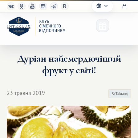
Дуріан найсмердючіший
фрукт у світі!
Клуб
Переваги
23 травня 2019
Таїланд
Партнерам
Благотворительность