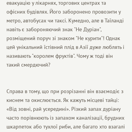
евакуацію у лікарнях, торгових центрах та
офісних будівлях. Його заборонено провозити у
метро, ​​автобусах чи таксі. Кумедно, але в Таїланді
навіть є забороняючий знак "Не Дуріан",
розміщений поруч зі знаком "Не курити"! Однак
цей унікальний їстівний плід в Азії дуже люблять і
називають "королем фруктів". Чому ж тоді він
такий смердючий?
Справа в тому, що при розрізанні він взаємодіє з
киснем та окислюється. Як кажуть місцеві тайці:
«Від зовні, рай усередині». Різкий запах дуріану
часто порівнюють із запахом каналізації, брудних
шкарпеток або тухлої риби, але багато хто взагалі