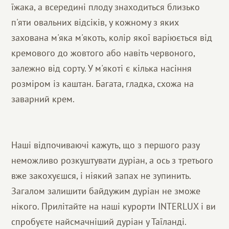
їжака, а всередині плоду знаходиться близько
п'яти овальних відсіків, у кожному з яких
захована м'яка м'якоть, колір якої варіюється від
кремового до жовтого або навіть червоного,
залежно від сорту. У м'якоті є кілька насіння
розміром із каштан. Багата, гладка, схожа на
заварний крем.
Наші відпочиваючі кажуть, що з першого разу
неможливо розкуштувати дуріан, а ось з третього
вже закохуєшся, і ніякий запах не зупинить.
Загалом залишити байдужим дуріан не зможе
нікого. Прилітайте на наші курорти INTERLUX і ви
спробуєте найсмачніший дуріан у Таїланді.