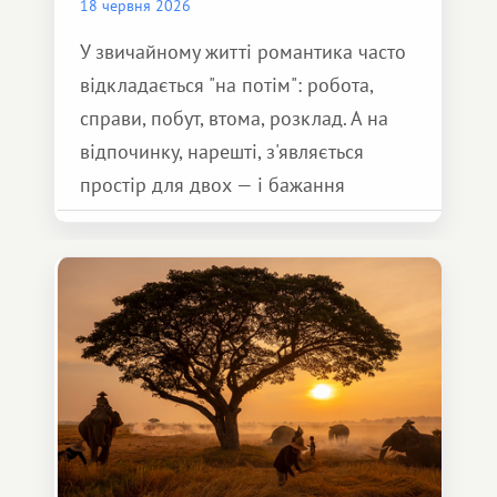
18 червня 2026
У звичайному житті романтика часто
відкладається "на потім": робота,
справи, побут, втома, розклад. А на
відпочинку, нарешті, з'являється
простір для двох — і бажання
зробити для близької людини щось
особливе. Не обов'язково масштабне,
але тепле і незабутнє :)