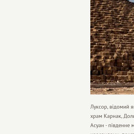
Луксор, відомий як
храм Карнак, Доли
Асуан - південне 