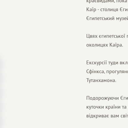
краєвидами, покат
Каїр - столиця Єг
Єгипетський музей
Цвях єгипетської п
околицях Каїра.
Екскурсії туди вк
Сфінкса, прогулян
Тутанхамона.
Подорожуючи Єгипт
куточки країни та
відкриває вам світ