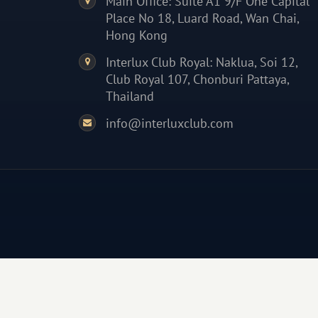
Main Office: Suite A1 9/F One Capital
Place No 18, Luard Road, Wan Chai,
Hong Kong
Interlux Club Royal: Naklua, Soi 12,
Club Royal 107, Chonburi Pattaya,
Thailand
info@interluxclub.com