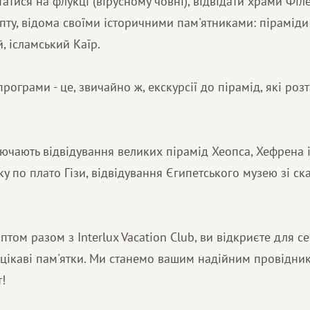
атися на флукці (вірусному човні), відвідати храми Філе
ипту, відома своїми історичними пам'ятниками: піраміди 
, ісламський Каїр.
рограми - це, звичайно ж, екскурсії до пірамід, які розта
лючають відвідування великих пірамід Хеопса, Хефрена і
ку по плато Гізи, відвідування Єгипетського музею зі с
ом разом з Interlux Vacation Club, ви відкриєте для се
 цікаві пам'ятки. Ми станемо вашим надійним провідни
!