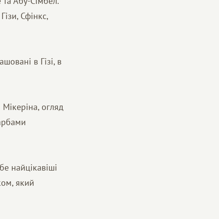
 та Абу-Сімбел.
Гізи, Сфінкс,
шовані в Гізі, в
 Мікеріна, огляд
карбами
бе найцікавіші
ком, який