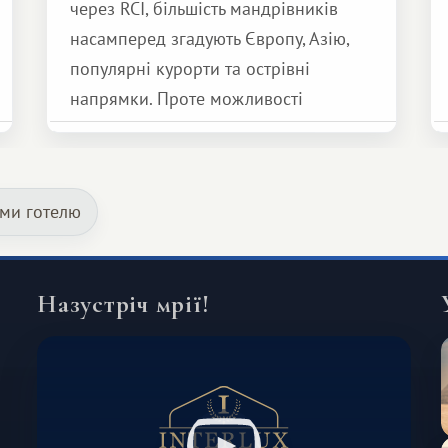
через RCI, більшість мандрівників
насамперед згадують Європу, Азію,
популярні курорти та острівні
напрямки. Проте можливості
обмінної системи значно ширші.
Серед них є і Африка – континент,
який здатний подарувати зовсім
ами готелю
інший формат подорожі.
Назустріч мрії!