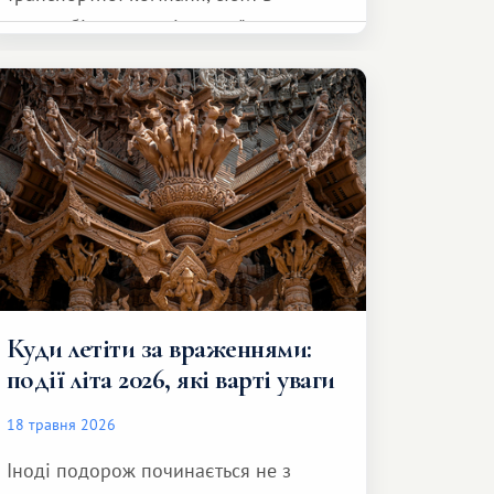
автомобіль та спокійно доїхати до
курорту.
Куди летіти за враженнями:
події літа 2026, які варті уваги
18 травня 2026
Іноді подорож починається не з