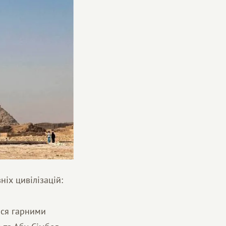
ніх цивілізацій:
ися гарними