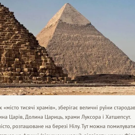
 «місто тисячі храмів», зберігає величні руїни стародав
на Царів, Долина Цариць, храми Луксора і Хатшепсут.
місто, розташоване на березі Нілу. Тут можна помилуват