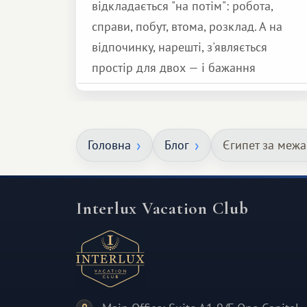
відкладається "на потім": робота,
справи, побут, втома, розклад. А на
відпочинку, нарешті, з'являється
простір для двох — і бажання
зробити для близької людини щось
особливе. Не обов'язково масштабне,
але тепле і незабутнє :)
Головна
Блог
Єгипет за меж
Interlux Vacation Club