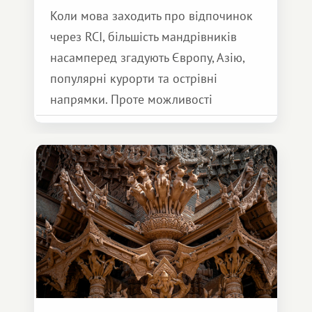
Коли мова заходить про відпочинок
через RCI, більшість мандрівників
насамперед згадують Європу, Азію,
популярні курорти та острівні
напрямки. Проте можливості
обмінної системи значно ширші.
Серед них є і Африка – континент,
який здатний подарувати зовсім
інший формат подорожі.