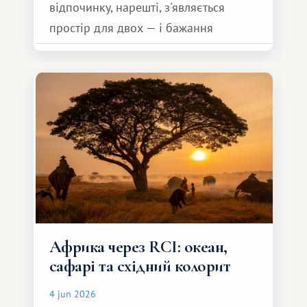
відпочинку, нарешті, з'являється
простір для двох — і бажання
зробити для близької людини щось
особливе. Не обов'язково масштабне,
але тепле і незабутнє :)
Африка через RCI: океан,
сафарі та східний колорит
4 jun 2026