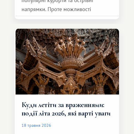
популярні курорти та острівні
напрямки. Проте можливості
обмінної системи значно ширші.
Серед них є і Африка – континент,
який здатний подарувати зовсім
інший формат подорожі.
Куди летіти за враженнями:
події літа 2026, які варті уваги
18 травня 2026