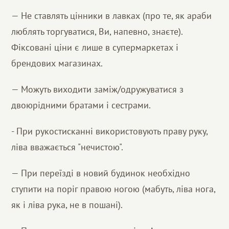
— Не ставлять цінники в лавках (про те, як араби
люблять торгуватися, Ви, напевно, знаєте).
Фіксовані ціни є лише в супермаркетах і
брендових магазинах.
— Можуть виходити заміж/одружуватися з
двоюрідними братами і сестрами.
- При рукостисканні використовують праву руку,
ліва вважається "нечистою".
— При переїзді в новий будинок необхідно
ступити на поріг правою ногою (мабуть, ліва нога,
як і ліва рука, не в пошані).