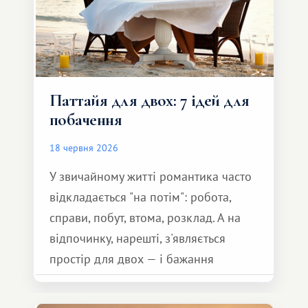
Паттайя для двох: 7 ідей для
побачення
18 червня 2026
У звичайному житті романтика часто
відкладається "на потім": робота,
справи, побут, втома, розклад. А на
відпочинку, нарешті, з'являється
простір для двох — і бажання
зробити для близької людини щось
особливе. Не обов'язково масштабне,