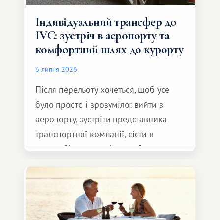
Індивідуальний трансфер до
IVC: зустріч в аеропорту та
комфортний шлях до курорту
6 липня 2026
Після перельоту хочеться, щоб усе
було просто і зрозуміло: вийти з
аеропорту, зустріти представника
транспортної компанії, сісти в
автомобіль та спокійно доїхати до
курорту.