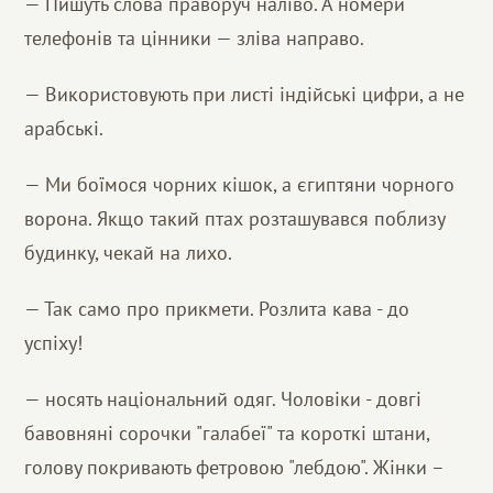
— Пишуть слова праворуч наліво. А номери
телефонів та цінники — зліва направо.
— Використовують при листі індійські цифри, а не
арабські.
— Ми боїмося чорних кішок, а єгиптяни чорного
ворона. Якщо такий птах розташувався поблизу
будинку, чекай на лихо.
— Так само про прикмети. Розлита кава - до
успіху!
— носять національний одяг. Чоловіки - довгі
бавовняні сорочки "галабеї" та короткі штани,
голову покривають фетровою "лебдою". Жінки –