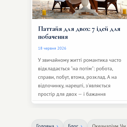
Паттайя для двох: 7 ідей для
побачення
18 червня 2026
У звичайному житті романтика часто
відкладається "на потім": робота,
справи, побут, втома, розклад. А на
відпочинку, нарешті, з'являється
простір для двох — і бажання
зробити для близької людини щось
особливе. Не обов'язково масштабне,
але тепле і незабутнє :)
Головна
Блог
Океанаріум Чи 