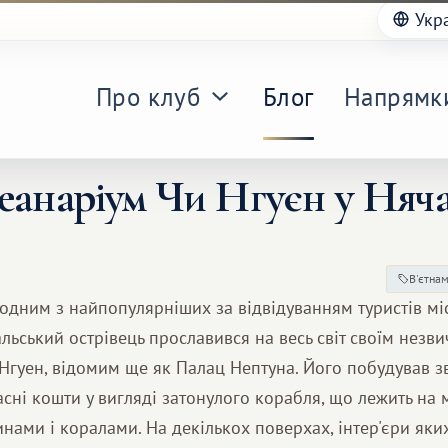
Укр
Про клуб
Блог
Напрямк
еанаріум Чи Нгуєн у Няча
В'єтна
 одним з найпопулярніших за відвідуванням туристів мі
льський острівець прославився на весь світ своїм незв
Нгуен, відомим ще як Палац Нептуна. Його побудував 
асні кошти у вигляді затонулого корабля, що лежить на 
ами і коралами. На декількох поверхах, інтер'єри яких