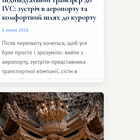
IVC: зустріч в аеропорту та
комфортний шлях до курорту
6 липня 2026
Після перельоту хочеться, щоб усе
було просто і зрозуміло: вийти з
аеропорту, зустріти представника
транспортної компанії, сісти в
автомобіль та спокійно доїхати до
курорту.