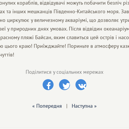
онулих кораблів, відвідувачі можуть побачити безліч рі
епах та інших мешканців Південно-Китайського моря. За
ьно циркулює у величезному акваріумі, що дозволяє ут
зеї у природних днях умовах. Після відвідин океанаріу
расному пляжі Байсан, яким славиться цей острів і нас
 цього краю! Приїжджайте! Пориньте в атмосферу казк
чуттів!
Поділитися у соціальних мережах
« Попередня
|
Наступна »