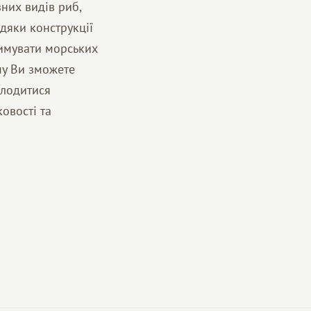
зних видів риб,
вдяки конструкції
римувати морських
му Ви зможете
олодитися
овості та