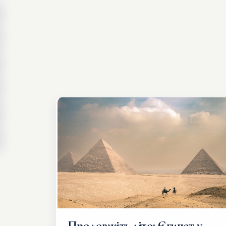
Продовжіть літо: Єгипет у