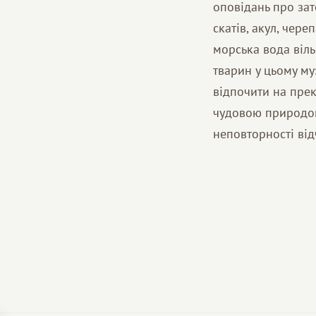
оповідань про зат
скатів, акул, чер
морська вода віл
тварин у цьому му
відпочити на прек
чудовою природою
неповторності від