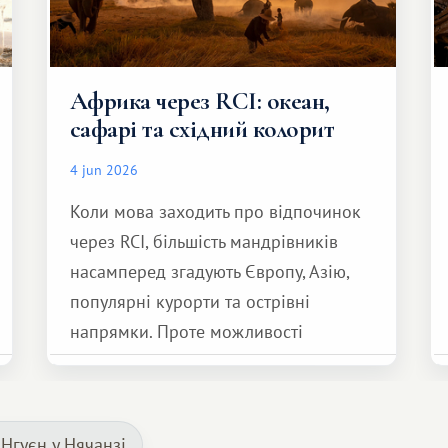
Африка через RCI: океан,
сафарі та східний колорит
4 jun 2026
Коли мова заходить про відпочинок
через RCI, більшість мандрівників
насамперед згадують Європу, Азію,
популярні курорти та острівні
напрямки. Проте можливості
обмінної системи значно ширші.
Серед них є і Африка – континент,
який здатний подарувати зовсім
Нгуєн у Нячанзі