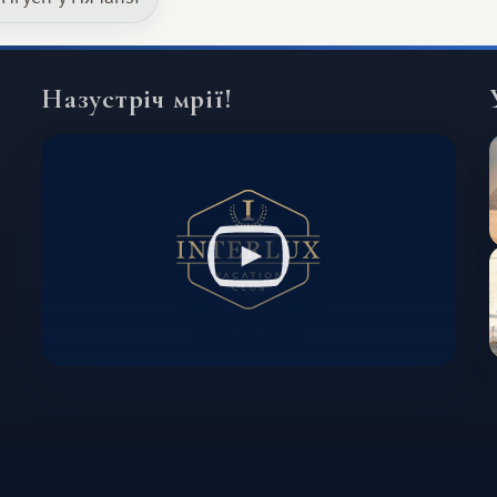
інший формат подорожі.
Назустріч мрії!