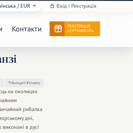
аїнська
/ EUR
Вхід і Реєстрація
РЕЄСТРАЦІЯ
и
Контакти
СЕРТИФІКАТА
нзі
м
Екскурсії В'єтнаму
сць на околицях
ичайним
звичайний рибалка
морському дні,
 виконані в дусі