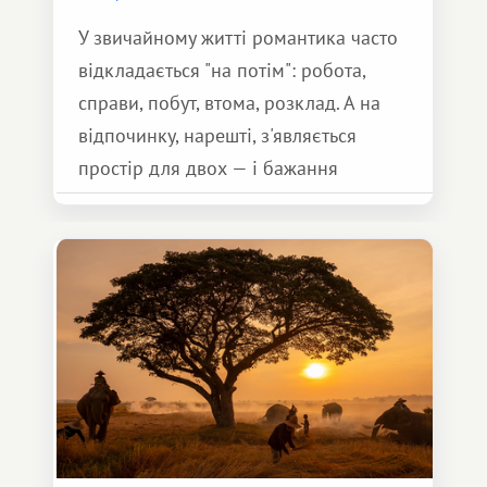
У звичайному житті романтика часто
відкладається "на потім": робота,
справи, побут, втома, розклад. А на
відпочинку, нарешті, з'являється
простір для двох — і бажання
зробити для близької людини щось
особливе. Не обов'язково масштабне,
але тепле і незабутнє :)