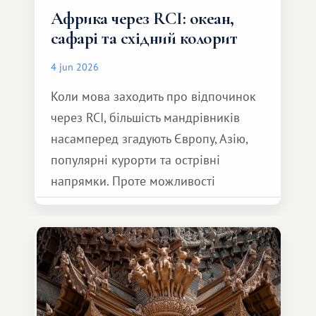
Африка через RCI: океан,
сафарі та східний колорит
4 jun 2026
Коли мова заходить про відпочинок
через RCI, більшість мандрівників
насамперед згадують Європу, Азію,
популярні курорти та острівні
напрямки. Проте можливості
обмінної системи значно ширші.
Серед них є і Африка – континент,
який здатний подарувати зовсім
інший формат подорожі.