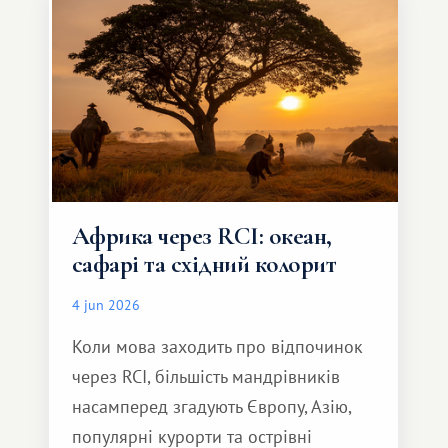
але тепле і незабутнє :)
Африка через RCI: океан,
сафарі та східний колорит
4 jun 2026
Коли мова заходить про відпочинок
через RCI, більшість мандрівників
насамперед згадують Європу, Азію,
популярні курорти та острівні