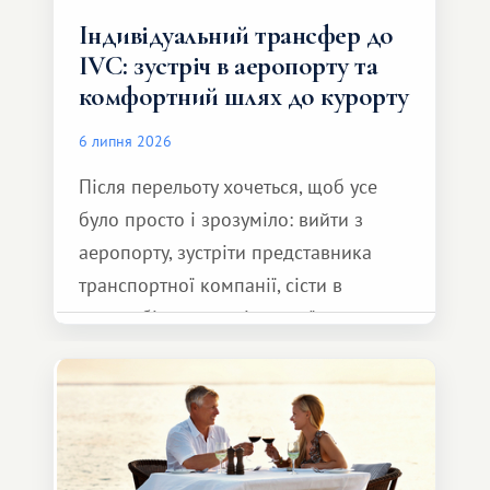
Індивідуальний трансфер до
IVC: зустріч в аеропорту та
комфортний шлях до курорту
6 липня 2026
Після перельоту хочеться, щоб усе
було просто і зрозуміло: вийти з
аеропорту, зустріти представника
транспортної компанії, сісти в
автомобіль та спокійно доїхати до
курорту.