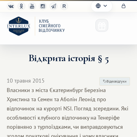
Відкрита історія § 5
Клуб
10 травня 2015
Відеовідгуки
Переваги
Власники з міста Єкатеринбург Березіна
Христина та Семен та Аболін Леонід про
Партнерам
відпочинок на курорті NSI. Погляд зсередини. Які
Благотворительность
особливості клубного відпочинку на Тенеріфе
порівняно з турпоїздками, чи виправдовуються
згодом початкові очікування і чому власники