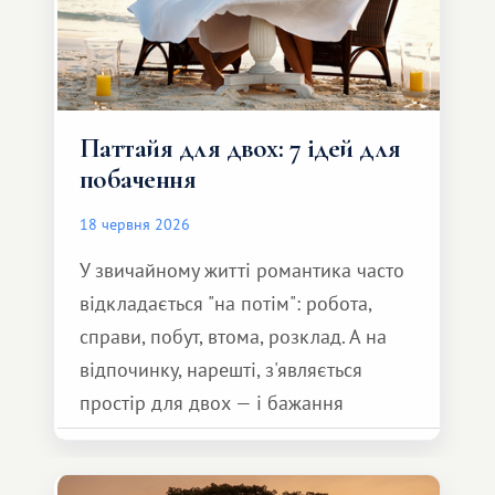
Паттайя для двох: 7 ідей для
побачення
18 червня 2026
У звичайному житті романтика часто
відкладається "на потім": робота,
справи, побут, втома, розклад. А на
відпочинку, нарешті, з'являється
простір для двох — і бажання
зробити для близької людини щось
особливе. Не обов'язково масштабне,