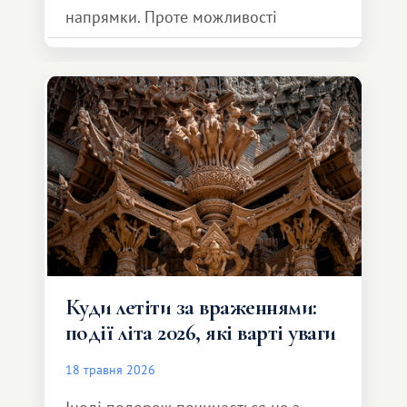
напрямки. Проте можливості
обмінної системи значно ширші.
Серед них є і Африка – континент,
який здатний подарувати зовсім
інший формат подорожі.
Куди летіти за враженнями:
події літа 2026, які варті уваги
18 травня 2026