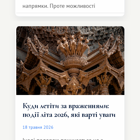
напрямки. Проте можливості
обмінної системи значно ширші.
Серед них є і Африка – континент,
який здатний подарувати зовсім
інший формат подорожі.
Куди летіти за враженнями:
події літа 2026, які варті уваги
18 травня 2026