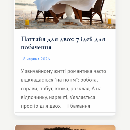
Паттайя для двох: 7 ідей для
побачення
18 червня 2026
У звичайному житті романтика часто
відкладається "на потім": робота,
справи, побут, втома, розклад. А на
відпочинку, нарешті, з'являється
простір для двох — і бажання
зробити для близької людини щось
особливе. Не обов'язково масштабне,