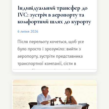
Індивідуальний трансфер до
IVC: зустріч в аеропорту та
комфортний шлях до курорту
6 липня 2026
Після перельоту хочеться, щоб усе
було просто і зрозуміло: вийти з
аеропорту, зустріти представника
транспортної компанії, сісти в
автомобіль та спокійно доїхати до
курорту.