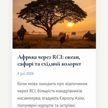
але тепле і незабутнє :)
Африка через RCI: океан,
сафарі та східний колорит
4 jun 2026
Коли мова заходить про відпочинок
через RCI, більшість мандрівників
насамперед згадують Європу, Азію,
популярні курорти та острівні