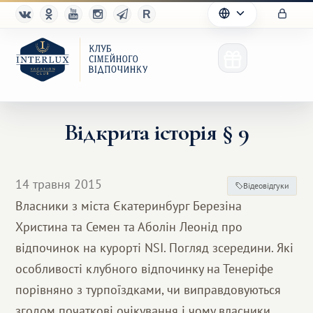
Відкрита історія § 9
Клуб
14 травня 2015
Відеовідгуки
Переваги
Власники з міста Єкатеринбург Березіна
Христина та Семен та Аболін Леонід про
Партнерам
відпочинок на курорті NSI. Погляд зсередини. Які
Благотворительность
особливості клубного відпочинку на Тенеріфе
порівняно з турпоїздками, чи виправдовуються
згодом початкові очікування і чому власники