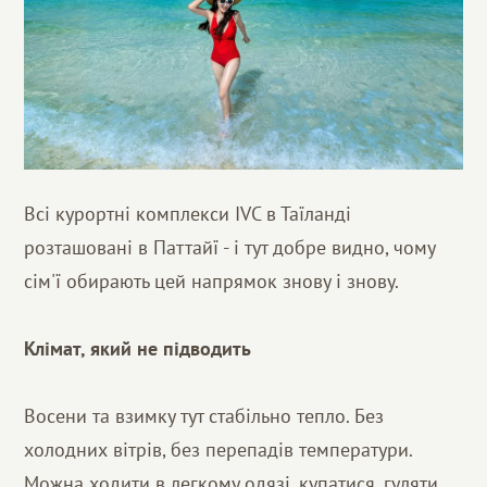
Всі курортні комплекси IVC в Таїланді
розташовані в Паттайї - і тут добре видно, чому
сім'ї обирають цей напрямок знову і знову.
Клімат, який не підводить
Восени та взимку тут стабільно тепло. Без
холодних вітрів, без перепадів температури.
Можна ходити в легкому одязі, купатися, гуляти