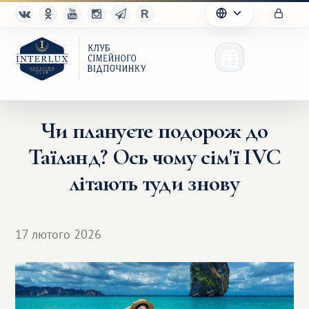
Чи плануєте подорож до
Таїланд? Ось чому сім'ї IVC
Клуб
літають туди знову
Переваги
Партнерам
17 лютого 2026
Благотворительность