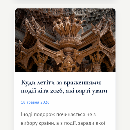
Серед них є і Африка – континент,
який здатний подарувати зовсім
інший формат подорожі.
Куди летіти за враженнями:
події літа 2026, які варті уваги
18 травня 2026
Іноді подорож починається не з
вибору країни, а з події, заради якої