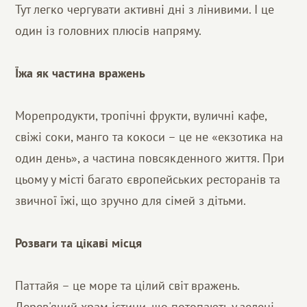
Тут легко чергувати активні дні з лінивими. І це
один із головних плюсів напряму.
Їжа як частина вражень
Морепродукти, тропічні фрукти, вуличні кафе,
свіжі соки, манго та кокоси – це не «екзотика на
один день», а частина повсякденного життя. При
цьому у місті багато європейських ресторанів та
звичної їжі, що зручно для сімей з дітьми.
Розваги та цікаві місця
Паттайя – це море та цілий світ вражень.
Дерев'яний храм істини, що потопають у зелені