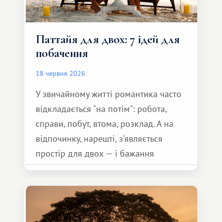
Паттайя для двох: 7 ідей для
побачення
18 червня 2026
У звичайному житті романтика часто
відкладається "на потім": робота,
справи, побут, втома, розклад. А на
відпочинку, нарешті, з'являється
простір для двох — і бажання
зробити для близької людини щось
особливе. Не обов'язково масштабне,
але тепле і незабутнє :)