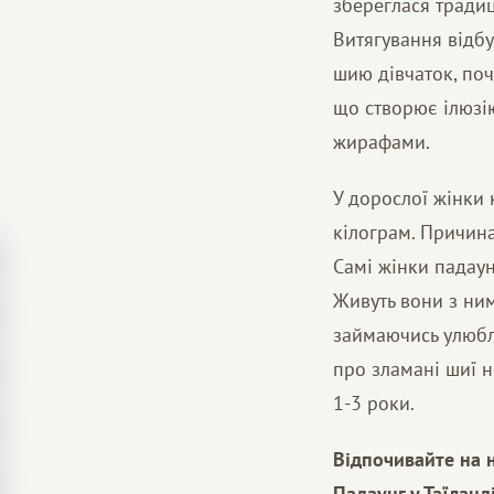
збереглася тради
Витягування відбу
шию дівчаток, почи
що створює ілюзію
жирафами.
У дорослої жінки к
кілограм. Причина
Самі жінки падаун
Живуть вони з ним
займаючись улюбл
про зламані шиї н
1-3 роки.
Відпочивайте на 
Падаунг у Таїланді