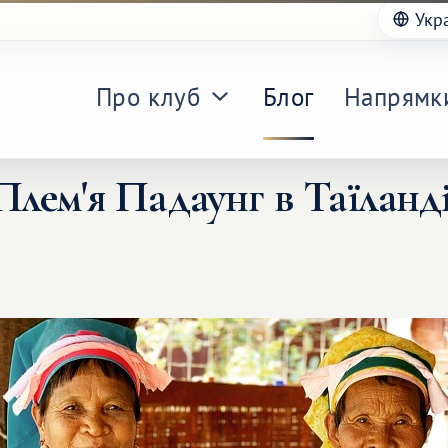
Укр
Про клуб
Блог
Напрямк
Плем'я Падаунг в Таїланді