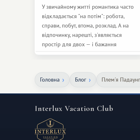
У звичайному житті романтика часто
відкладається "на потім": робота,
справи, побут, втома, розклад. А на
відпочинку, нарешті, з'являється
простір для двох — і бажання
зробити для близької людини щось
особливе. Не обов'язково масштабне,
але тепле і незабутнє :)
Головна
Блог
Плем'я Падаунг 
Interlux Vacation Club