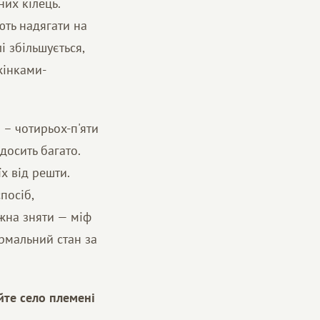
их кілець.
ють надягати на
і збільшується,
жінками-
а – чотирьох-п'яти
досить багато.
х від решти.
посіб,
жна зняти — міф
ормальний стан за
йте село племені