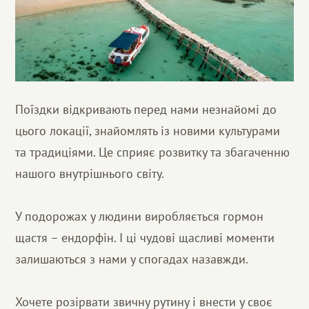
Поїздки відкривають перед нами незнайомі до
цього локації, знайомлять із новими культурами
та традиціями. Це сприяє розвитку та збагаченню
нашого внутрішнього світу.
У подорожах у людини виробляється гормон
щастя – ендорфін. І ці чудові щасливі моменти
залишаються з нами у спогадах назавжди.
Хочете розірвати звичну рутину і внести у своє