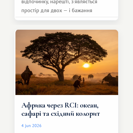
відпочинку, нарешті, з'являється
простір для двох — і бажання
зробити для близької людини щось
особливе. Не обов'язково масштабне,
але тепле і незабутнє :)
Африка через RCI: океан,
сафарі та східний колорит
4 jun 2026