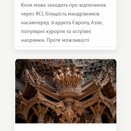
Коли мова заходить про відпочинок
через RCI, більшість мандрівників
насамперед згадують Європу, Азію,
популярні курорти та острівні
напрямки. Проте можливості
обмінної системи значно ширші.
Серед них є і Африка – континент,
який здатний подарувати зовсім
інший формат подорожі.