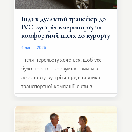
Індивідуальний трансфер до
IVC: зустріч в аеропорту та
комфортний шлях до курорту
6 липня 2026
Після перельоту хочеться, щоб усе
було просто і зрозуміло: вийти з
аеропорту, зустріти представника
транспортної компанії, сісти в
автомобіль та спокійно доїхати до
курорту.