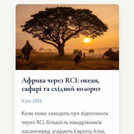
особливе. Не обов'язково масштабне,
але тепле і незабутнє :)
Африка через RCI: океан,
сафарі та східний колорит
4 jun 2026
Коли мова заходить про відпочинок
через RCI, більшість мандрівників
насамперед згадують Європу, Азію,