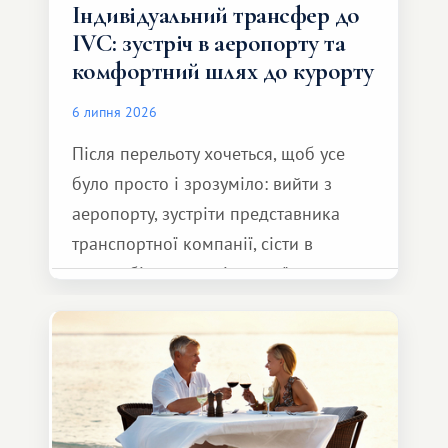
Індивідуальний трансфер до
IVC: зустріч в аеропорту та
комфортний шлях до курорту
6 липня 2026
Після перельоту хочеться, щоб усе
було просто і зрозуміло: вийти з
аеропорту, зустріти представника
транспортної компанії, сісти в
автомобіль та спокійно доїхати до
курорту.