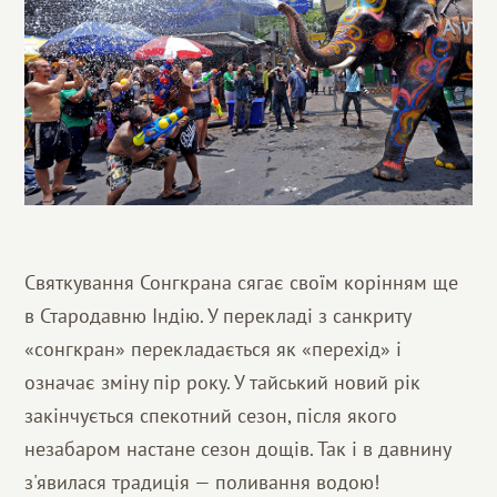
Святкування Сонгкрана сягає своїм корінням ще
в Стародавню Індію. У перекладі з санкриту
«сонгкран» перекладається як «перехід» і
означає зміну пір року. У тайський новий рік
закінчується спекотний сезон, після якого
незабаром настане сезон дощів. Так і в давнину
з'явилася традиція — поливання водою!