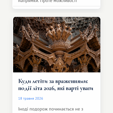
напрямки. Проте можливості
обмінної системи значно ширші.
Серед них є і Африка – континент,
який здатний подарувати зовсім
інший формат подорожі.
Куди летіти за враженнями:
події літа 2026, які варті уваги
18 травня 2026
Іноді подорож починається не з