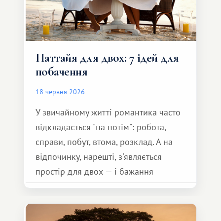
Паттайя для двох: 7 ідей для
побачення
18 червня 2026
У звичайному житті романтика часто
відкладається "на потім": робота,
справи, побут, втома, розклад. А на
відпочинку, нарешті, з'являється
простір для двох — і бажання
зробити для близької людини щось
особливе. Не обов'язково масштабне,
але тепле і незабутнє :)