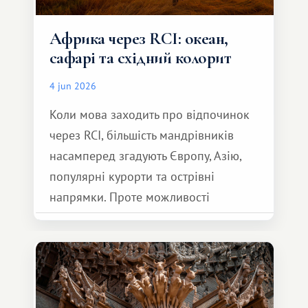
Африка через RCI: океан,
сафарі та східний колорит
4 jun 2026
Коли мова заходить про відпочинок
через RCI, більшість мандрівників
насамперед згадують Європу, Азію,
популярні курорти та острівні
напрямки. Проте можливості
обмінної системи значно ширші.
Серед них є і Африка – континент,
який здатний подарувати зовсім
інший формат подорожі.