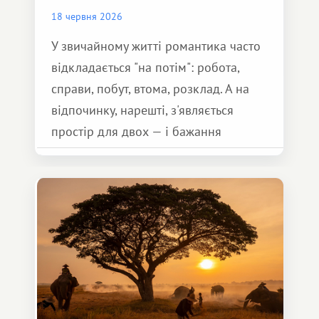
18 червня 2026
У звичайному житті романтика часто
відкладається "на потім": робота,
справи, побут, втома, розклад. А на
відпочинку, нарешті, з'являється
простір для двох — і бажання
зробити для близької людини щось
особливе. Не обов'язково масштабне,
але тепле і незабутнє :)