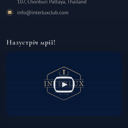
107, Chonburi Pattaya, Thailand
info@interluxclub.com
Назустріч мрії!