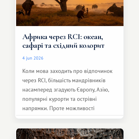
Африка через RCI: океан,
сафарі та східний колорит
4 jun 2026
Коли мова заходить про відпочинок
через RCI, більшість мандрівників
насамперед згадують Європу, Азію,
популярні курорти та острівні
напрямки. Проте можливості
обмінної системи значно ширші.
Серед них є і Африка – континент,
який здатний подарувати зовсім