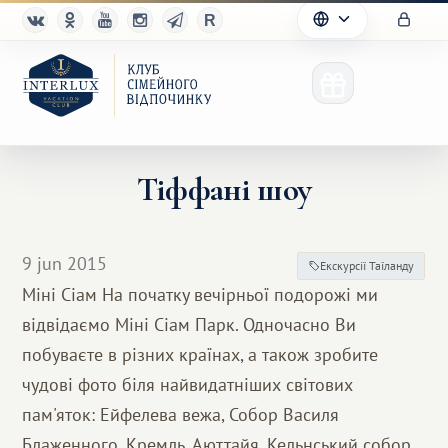
Тіффані шоу
Клуб
9 jun 2015
Екскурсії Таїланду
Переваги
Міні Сіам На початку вечірньої подорожі ми
відвідаємо Міні Сіам Парк. Одночасно Ви
Партнерам
побуваєте в різних країнах, а також зробите
Благотворительность
чудові фото біля найвидатніших світових
пам'яток: Ейфелева вежа, Собор Василя
Блаженного, Кремль, Аюттайя, Кельнський собор