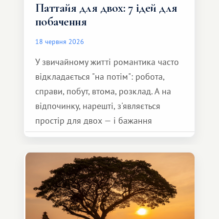
Паттайя для двох: 7 ідей для
побачення
18 червня 2026
У звичайному житті романтика часто
відкладається "на потім": робота,
справи, побут, втома, розклад. А на
відпочинку, нарешті, з'являється
простір для двох — і бажання
зробити для близької людини щось
особливе. Не обов'язково масштабне,
але тепле і незабутнє :)