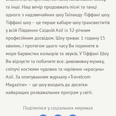
та інші. Наш вечір продовжать пісні та танці
одного з надзвичайних шоу Таїланду -Тіффані шоу.
Тіффані шоу – це перше кабаре-шоу трансвеститів
у всій Південно-Східній Азії із 32-річним
професійним досвідом. Шоу триває 1 годину 15
хвилин, і протягом цього часу Ви поринете в
море барвистих кольорів та звуків. У Тіффані Шоу
Ви відчуєте та побачите все: дивовижну музику,
сліпучі костюми чудових та чарівних «красунь»
Азії. За опитуванням журналу «Travelcom
Magazine» – це шоу входить до десятки
найкращих розважальних програм у світі.
Поділитися у соціальних мережах