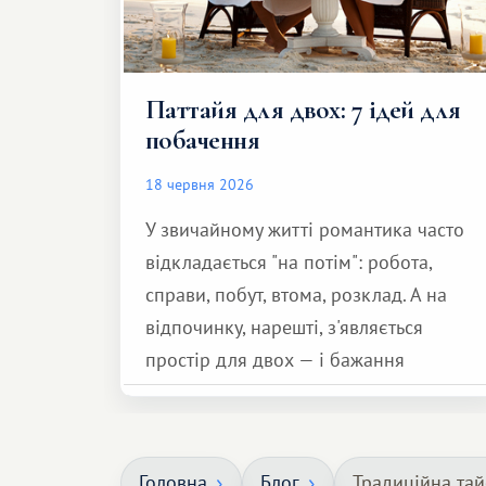
Паттайя для двох: 7 ідей для
побачення
18 червня 2026
У звичайному житті романтика часто
відкладається "на потім": робота,
справи, побут, втома, розклад. А на
відпочинку, нарешті, з'являється
простір для двох — і бажання
зробити для близької людини щось
особливе. Не обов'язково масштабне,
але тепле і незабутнє :)
Головна
Блог
Традиційна тай