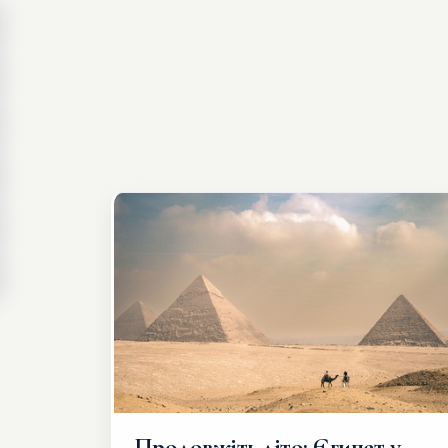
Продовжіть літо: Єгипет у