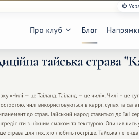
Укр
Про клуб
Блог
Напрямк
иційна тайська страва "К
ку «Чилі — це Таїланд, Таїланд — це чилі». Чилі – це суть
остротою, чилі використовуються в каррі, супах та салата
панемент до страв. Тайський народ ставиться до їжі се
нгредієнти з ніжним смаком та текстурою. Опинившись у 
 це страва для тих, хто любить гостріше. Тайська легенда