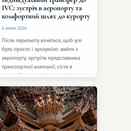
IVC: зустріч в аеропорту та
комфортний шлях до курорту
6 липня 2026
Після перельоту хочеться, щоб усе
було просто і зрозуміло: вийти з
аеропорту, зустріти представника
транспортної компанії, сісти в
автомобіль та спокійно доїхати до
курорту.