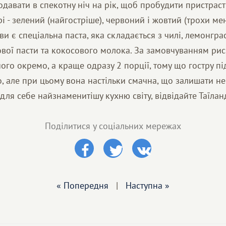
одавати в спекотну ніч на рік, щоб пробудити пристрасть
і - зелений (найгостріше), червоний і жовтий (трохи мен
и є спеціальна паста, яка складається з чилі, лемонграс
ової пасти та кокосового молока. За замовчуванням рис
ого окремо, а краще одразу 2 порції, тому що гостру пі
, але при цьому вона настільки смачна, що залишати не
 для себе найзнаменитішу кухню світу, відвідайте Таїлан
Поділитися у соціальних мережах
« Попередня
|
Наступна »