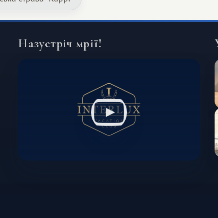
інший формат подорожі.
Назустріч мрії!