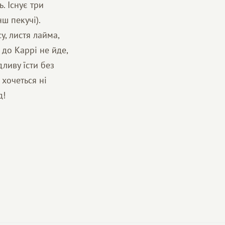
. Існує три
ш пекучі).
у, листя лайма,
 до Каррі не йде,
дливу їсти без
 хочеться ні
д!