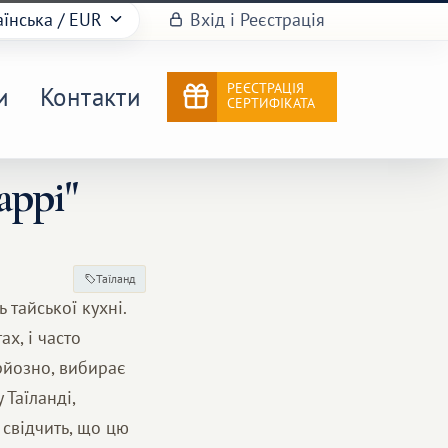
аїнська
/ EUR
Вхід і Реєстрація
РЕЄСТРАЦІЯ
и
Контакти
СЕРТИФІКАТА
аррі"
Таїланд
 тайської кухні.
х, і часто
рйозно, вибирає
Таїланді,
 свідчить, що цю