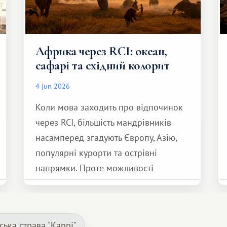
Африка через RCI: океан,
сафарі та східний колорит
4 jun 2026
Коли мова заходить про відпочинок
через RCI, більшість мандрівників
насамперед згадують Європу, Азію,
популярні курорти та острівні
напрямки. Проте можливості
обмінної системи значно ширші.
Серед них є і Африка – континент,
який здатний подарувати зовсім
ська страва "Каррі"