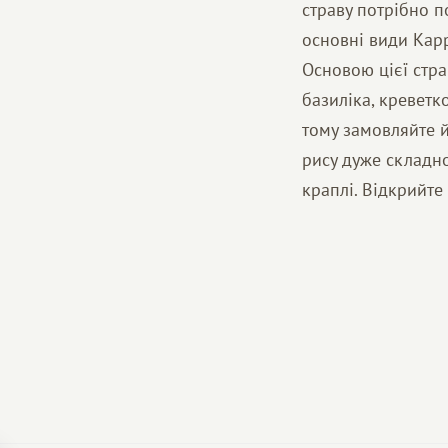
страву потрібно п
основні види Карр
Основою цієї страв
базиліка, креветк
тому замовляйте й
рису дуже складно
краплі. Відкрийте