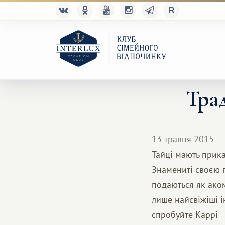
Трад
13 травня 2015
Тайці мають приказ
Знамениті своєю г
подаються як аком
лише найсвіжіші і
спробуйте Каррі -