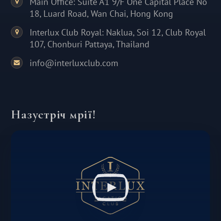
Main Office: Suite A1 9/F One Capital Place No
18, Luard Road, Wan Chai, Hong Kong
Interlux Club Royal: Naklua, Soi 12, Club Royal
107, Chonburi Pattaya, Thailand
info@interluxclub.com
Назустріч мрії!