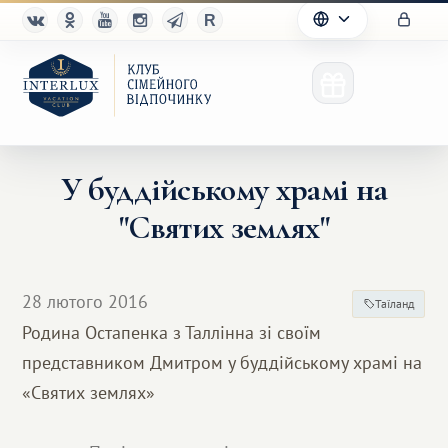
У буддійському храмі на
"Святих землях"
Клуб
Переваги
28 лютого 2016
Таїланд
Партнерам
Родина Остапенка з Таллінна зі своїм
представником Дмитром у буддійському храмі на
Благотворительность
«Святих землях»