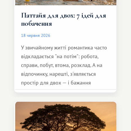
Паттайя для двох: 7 ідей для
побачення
18 червня 2026
У звичайному житті романтика часто
відкладається "на потім": робота,
справи, побут, втома, розклад. А на
відпочинку, нарешті, з'являється
простір для двох — і бажання
зробити для близької людини щось
особливе. Не обов'язково масштабне,
але тепле і незабутнє :)