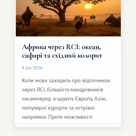
Африка через RCI: океан,
сафарі та східний колорит
4 jun 2026
Коли мова заходить про відпочинок
через RCI, більшість мандрівників
насамперед згадують Європу, Азію,
популярні курорти та острівні
напрямки. Проте можливості
обмінної системи значно ширші.
Серед них є і Африка – континент,