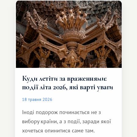
який здатний подарувати зовсім
інший формат подорожі.
Куди летіти за враженнями:
події літа 2026, які варті уваги
18 травня 2026
Іноді подорож починається не з
вибору країни, а з події, заради якої
хочеться опинитися саме там.