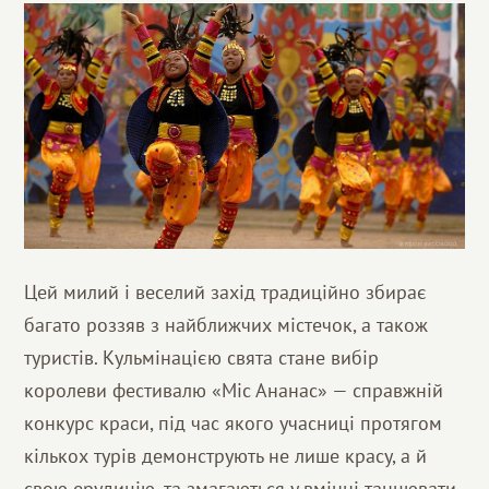
Цей милий і веселий захід традиційно збирає
багато роззяв з найближчих містечок, а також
туристів. Кульмінацією свята стане вибір
королеви фестивалю «Міс Ананас» — справжній
конкурс краси, під час якого учасниці протягом
кількох турів демонструють не лише красу, а й
свою ерудицію, та змагаються у вмінні танцювати