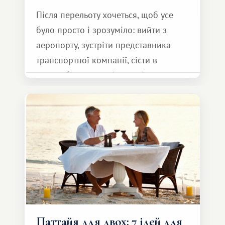
Після перельоту хочеться, щоб усе
було просто і зрозуміло: вийти з
аеропорту, зустріти представника
транспортної компанії, сісти в
автомобіль та спокійно доїхати до
курорту.
Паттайя для двох: 7 ідей для