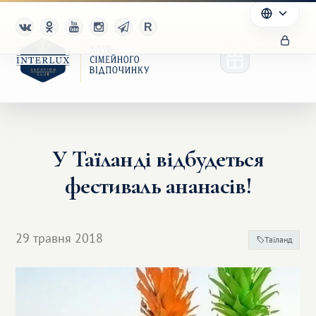
У Таїланді відбудеться
Клуб
фестиваль ананасів!
Переваги
Партнерам
29 травня 2018
Таїланд
Благотворительность