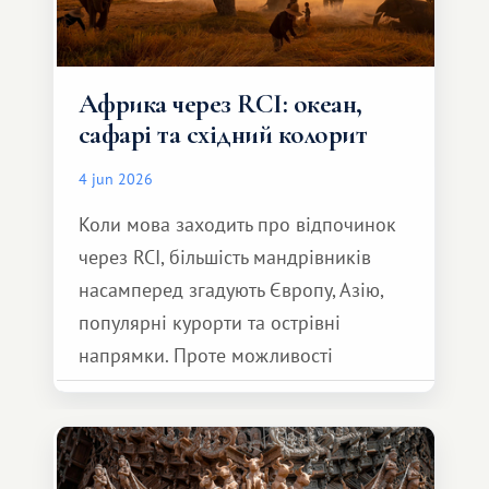
Африка через RCI: океан,
сафарі та східний колорит
4 jun 2026
Коли мова заходить про відпочинок
через RCI, більшість мандрівників
насамперед згадують Європу, Азію,
популярні курорти та острівні
напрямки. Проте можливості
обмінної системи значно ширші.
Серед них є і Африка – континент,
який здатний подарувати зовсім
інший формат подорожі.