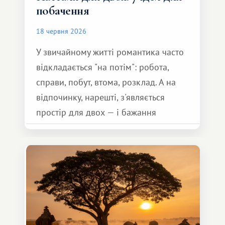
побачення
18 червня 2026
У звичайному житті романтика часто
відкладається "на потім": робота,
справи, побут, втома, розклад. А на
відпочинку, нарешті, з'являється
простір для двох — і бажання
зробити для близької людини щось
особливе. Не обов'язково масштабне,
але тепле і незабутнє :)