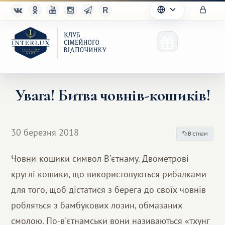
Увага! Битва човнів-кошиків!
Клуб
30 березня 2018
В'єтнам
Переваги
Човни-кошики символ В'єтнаму. Двометрові
Партнерам
круглі кошики, що використовуються рибалками
Благотворительность
для того, щоб дістатися з берега до своїх човнів
робляться з бамбукових лозин, обмазаних
смолою. По-в'єтнамськи вони називаються «тхунг