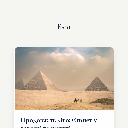
Блог
Продовжіть літо: Єгипет у
вересні та жовтні