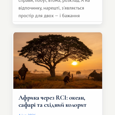
справи, побут, втома, розклад. А на
відпочинку, нарешті, з'являється
простір для двох — і бажання
зробити для близької людини щось
особливе. Не обов'язково масштабне,
але тепле і незабутнє :)
Африка через RCI: океан,
сафарі та східний колорит