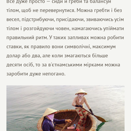
Все дуже просто — сиди й греби та балансуй
тілом, щоб не перевернутися. Можна гребти і без
весел, підстрибуючи, присідаючи, звиваючись усім
тілом і розгойдуючи човен, намагаючись упіймати
правильний ритм. У таких запливах можна робити
ставки, як правило вони символічні, максимум
долар або два, але коли змагаються більше
десяти осіб, то за в'єтнамськими мірками можна
заробити дуже непогано.