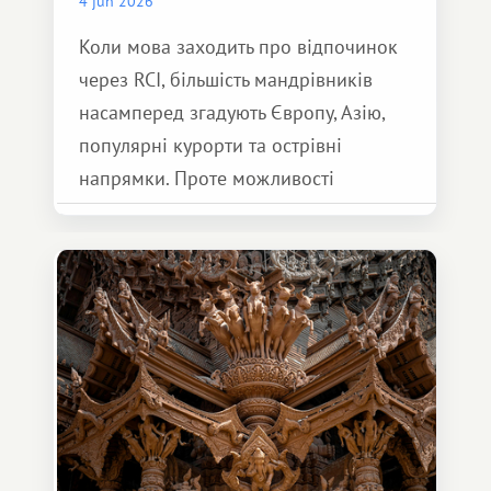
4 jun 2026
Коли мова заходить про відпочинок
через RCI, більшість мандрівників
насамперед згадують Європу, Азію,
популярні курорти та острівні
напрямки. Проте можливості
обмінної системи значно ширші.
Серед них є і Африка – континент,
який здатний подарувати зовсім
інший формат подорожі.