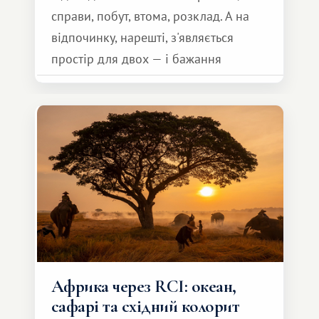
справи, побут, втома, розклад. А на
відпочинку, нарешті, з'являється
простір для двох — і бажання
зробити для близької людини щось
особливе. Не обов'язково масштабне,
але тепле і незабутнє :)
Африка через RCI: океан,
сафарі та східний колорит