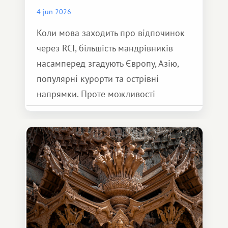
4 jun 2026
Коли мова заходить про відпочинок
через RCI, більшість мандрівників
насамперед згадують Європу, Азію,
популярні курорти та острівні
напрямки. Проте можливості
обмінної системи значно ширші.
Серед них є і Африка – континент,
який здатний подарувати зовсім
інший формат подорожі.