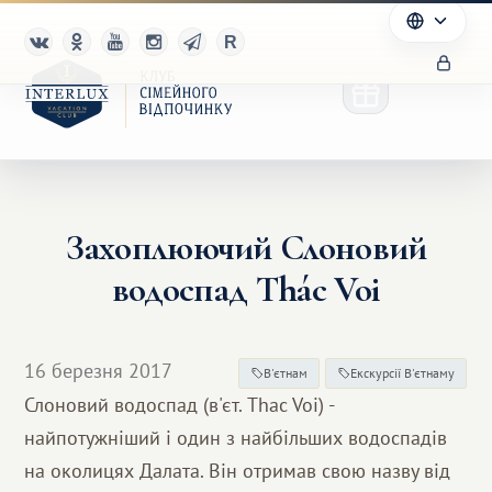
Захоплюючий Слоновий
Клуб
водоспад Thác Voi
Переваги
Партнерам
16 березня 2017
В'єтнам
Екскурсії В'єтнаму
Слоновий водоспад (в'єт. Thac Voi) -
Благотворительность
найпотужніший і один з найбільших водоспадів
на околицях Далата. Він отримав свою назву від