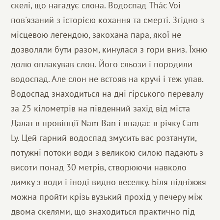
скелі, що нагадує слона. Водоспад Thác Voi
пов'язаний з історією кохання та смерті. Згідно з
місцевою легендою, закохана пара, якої не
дозволяли бути разом, кинулася з гори вниз. Їхню
долю оплакував слон. Його сльози і породили
водоспад. Але слон не встояв на кручі і теж упав.
Водоспад знаходиться на дні гірського перевалу
за 25 кілометрів на південний захід від міста
Далат в провінції Nam Ban і впадає в річку Cam
Ly. Цей гарний водоспад змусить вас розтанути,
потужні потоки води з великою силою падають з
висоти понад 30 метрів, створюючи навколо
димку з води і іноді видно веселку. Біля підніжжя
можна пройти крізь вузький прохід у печеру між
двома скелями, що знаходиться практично під