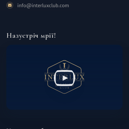
info@interluxclub.com
Назустріч мрії!