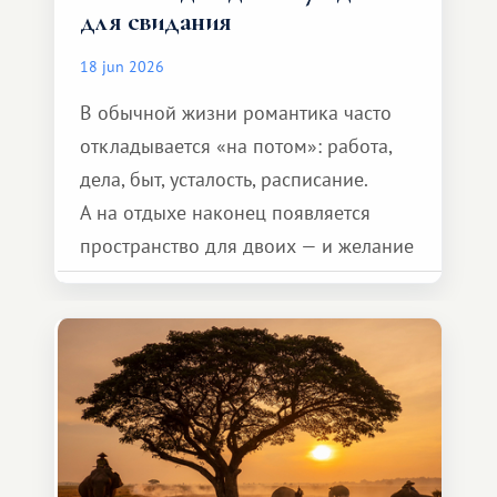
для свидания
18 jun 2026
В обычной жизни романтика часто
откладывается «на потом»: работа,
дела, быт, усталость, расписание.
А на отдыхе наконец появляется
пространство для двоих — и желание
сделать для близкого человека что-то
особенное. Не обязательно
масштабное, но тёплое
и запоминающееся :)