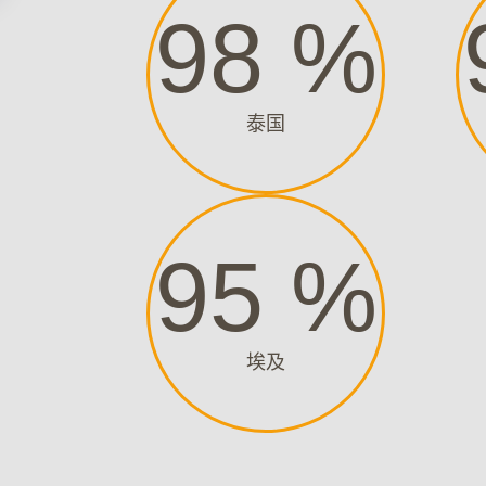
98
%
泰国
95
%
埃及