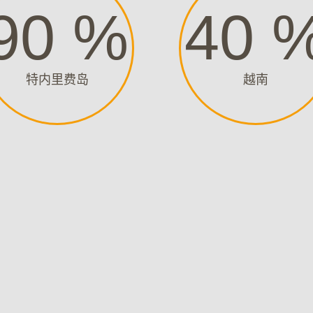
90
%
40
特内里费岛
越南