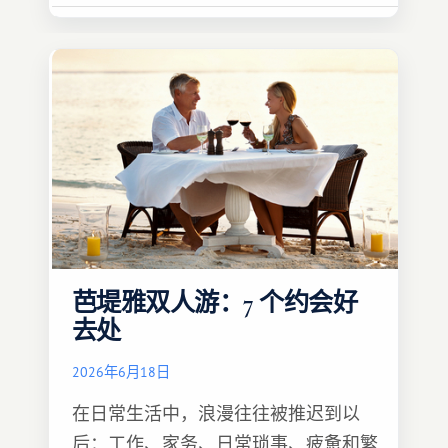
芭堤雅双人游：7 个约会好
去处
2026年6月18日
在日常生活中，浪漫往往被推迟到以
后：工作、家务、日常琐事、疲惫和繁