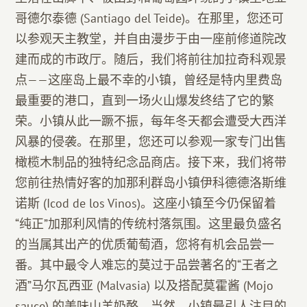
哥德尔泰德 (Santiago del Teide)。在那里，您还可
以参观天主教堂，并自由漫步于由一座前修道院改
建而成的市政厅。随后，我们将前往加拉奇科观景
点——这座岛上最不幸的小镇，曾经是特内里费岛
最重要的港口，直到一场火山爆发终结了它的繁
荣。小镇从此一蹶不振，每年冬天都会遭受大西洋
风暴的侵袭。在那里，您还可以参观一家专门出售
橄榄木制品的独特纪念品商店。接下来，我们将带
您前往热情好客的加那利群岛小镇伊科德德洛斯维
诺斯 (Icod de los Vinos)。这座小镇至今仍保留着
“纯正”加那利风情的传统村落氛围。这里最负盛名
的当属其出产的优质葡萄酒，您将有机会品尝一
番。其中最令人难忘的莫过于品尝著名的“王者之
酒”马尔瓦西亚 (Malvasia) 以及搭配莫霍酱 (Mojo
sauce) 的美味山羊奶酪。当然，小镇最引人注目的