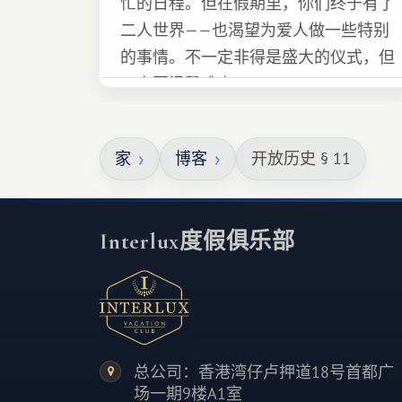
忙的日程。但在假期里，你们终于有了
二人世界——也渴望为爱人做一些特别
的事情。不一定非得是盛大的仪式，但
一定要温馨难忘 :)
家
博客
开放历史 § 11
Interlux度假俱乐部
总公司：香港湾仔卢押道18号首都广
场一期9楼A1室