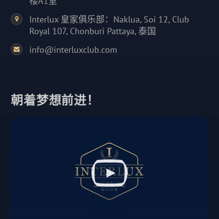
楼A1室
Interlux 皇家俱乐部：Naklua, Soi 12, Club
Royal 107, Chonburi Pattaya, 泰国
info@interluxclub.com
朝着梦想前进！