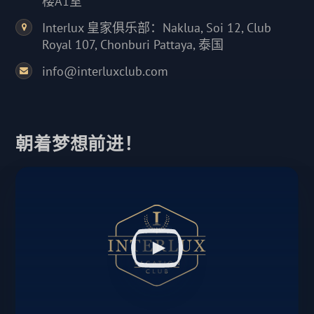
楼A1室
Interlux 皇家俱乐部：Naklua, Soi 12, Club
Royal 107, Chonburi Pattaya, 泰国
info@interluxclub.com
朝着梦想前进！