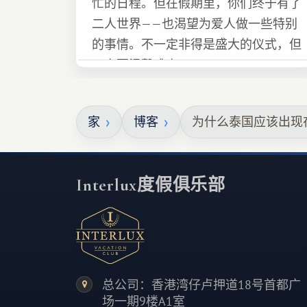
忙的日程。但在假期里，你们终于有了
二人世界——也渴望为爱人做一些特别
的事情。不一定非得是盛大的仪式，但
一定要温馨难忘 :)
家
博客
为什么泰国应该出现在
Interlux度假俱乐部
总公司：香港湾仔卢押道18号首都广
场一期9楼A1室