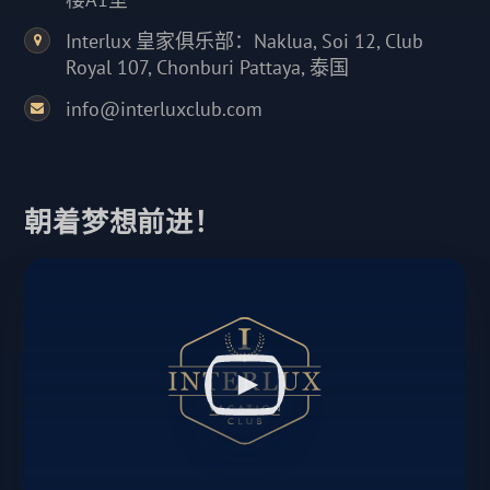
Interlux 皇家俱乐部：Naklua, Soi 12, Club
Royal 107, Chonburi Pattaya, 泰国
info@interluxclub.com
朝着梦想前进！