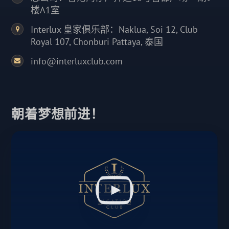
楼A1室
Interlux 皇家俱乐部：Naklua, Soi 12, Club
Royal 107, Chonburi Pattaya, 泰国
info@interluxclub.com
朝着梦想前进！