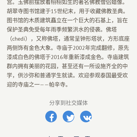
宫。玉佛前摆放着栩栩如生的著名佛教僧侣蜡像。
胡翠寺图书馆建于15世纪末，用于收藏佛教圣典。
图书馆的木质建筑矗立在一个巨大的石基上，旨在
保护圣典免受每年雨季频繁洪水的侵袭。佛塔
（chedi），又称佛塔，通常呈钟形塔状，方形底座
两侧饰有金色大象。寺庙于2002年完成翻修，原先
漆成白色的佛塔于2016年重新漆成金色。寺庙建筑
群内拥有美丽的花园，甚至还有一所设施齐全的中
学，供沙弥和普通学生就读。欢迎参观泰国最受欢
迎的寺庙之一——帕辛寺。
分享到社交媒体