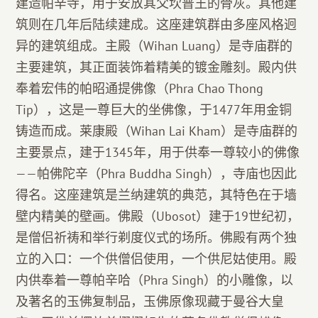
建造帕辛寺，用于安放其父坎普王的骨灰。其他建
筑则在几年后陆续建成。这座建筑群由多座风格迥
异的建筑组成。主殿（Wihan Luang）是寺庙群的
主要建筑，其正面装饰着精美的镀金雕刻。殿内供
奉着宏伟的帕昭通提佛像（Phra Chao Thong
Tip），这是一尊巨大的坐佛像，于1477年用金铜
铸造而成。莱康殿（Wihan Lai Kham）是寺庙群的
主要景点，建于1345年，用于供奉一尊较小的佛像
——帕佛陀辛（Phra Buddha Singh），寺庙也因此
得名。这座建筑是兰纳建筑的典范，其特色在于墙
壁内精美的壁画。佛殿（Ubosot）建于19世纪初，
是僧侣祈祷和举行剃度仪式的场所。佛殿有两个独
立的入口：一个供僧侣使用，一个供尼姑使用。殿
内供奉着一尊帕辛哈（Phra Singh）的小雕像，以
及著名的玉佛复制品，玉佛原像现藏于曼谷大皇