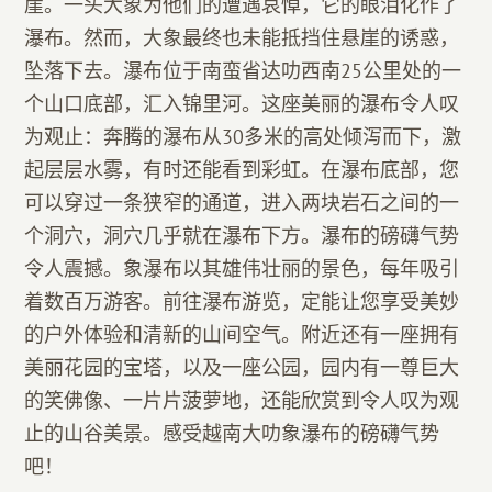
崖。一头大象为他们的遭遇哀悼，它的眼泪化作了
瀑布。然而，大象最终也未能抵挡住悬崖的诱惑，
坠落下去。瀑布位于南蛮省达叻西南25公里处的一
个山口底部，汇入锦里河。这座美丽的瀑布令人叹
为观止：奔腾的瀑布从30多米的高处倾泻而下，激
起层层水雾，有时还能看到彩虹。在瀑布底部，您
可以穿过一条狭窄的通道，进入两块岩石之间的一
个洞穴，洞穴几乎就在瀑布下方。瀑布的磅礴气势
令人震撼。象瀑布以其雄伟壮丽的景色，每年吸引
着数百万游客。前往瀑布游览，定能让您享受美妙
的户外体验和清新的山间空气。附近还有一座拥有
美丽花园的宝塔，以及一座公园，园内有一尊巨大
的笑佛像、一片片菠萝地，还能欣赏到令人叹为观
止的山谷美景。感受越南大叻象瀑布的磅礴气势
吧！