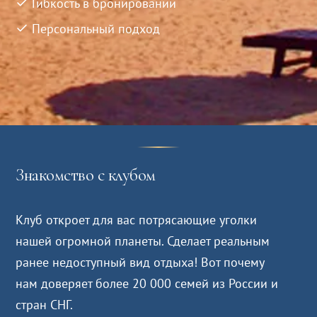
Гибкость в бронировании
Персональный подход
Знакомство с клубом
Клуб откроет для вас потрясающие уголки
нашей огромной планеты. Сделает реальным
ранее недоступный вид отдыха! Вот почему
нам доверяет более 20 000 семей из России и
стран СНГ.