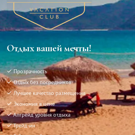
Отдых вашей мечты!
Прозрачность
Отдых без посредников
Лучшее качество размещения
Экономия в цене
Апгрейд уровня отдыха
Трейд-ин