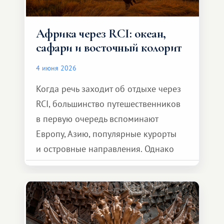
Африка через RCI: океан,
сафари и восточный колорит
4 июня 2026
Когда речь заходит об отдыхе через
RCI, большинство путешественников
в первую очередь вспоминают
Европу, Азию, популярные курорты
и островные направления. Однако
возможности обменной системы
значительно шире. Среди них есть
и Африка — континент, который
способен подарить совершенно иной
формат путешествия.