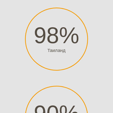
98
%
Таиланд