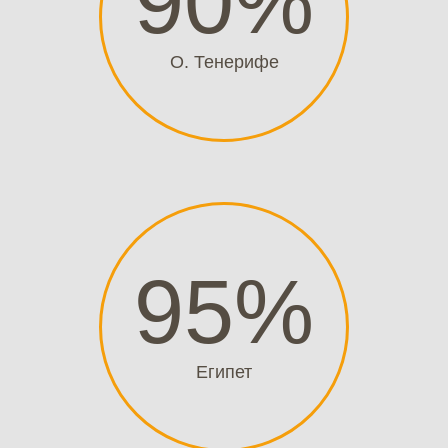
90
%
О. Тенерифе
95
%
Египет