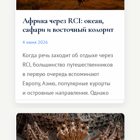
Африка через RCI: океан,
сафари и восточный колорит
4 июня 2026
Когда речь заходит об отдыхе через
RCI, большинство путешественников
в первую очередь вспоминают
Европу, Азию, популярные курорты
и островные направления. Однако
возможности обменной системы
значительно шире. Среди них есть
и Африка — континент, который
способен подарить совершенно иной
формат путешествия.