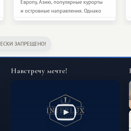
Европу, Азию, популярные курорты
и островные направления. Однако
возможности обменной системы
значительно шире. Среди них есть
и Африка — континент, который
ЧЕСКИ ЗАПРЕЩЕНО!
способен подарить совершенно иной
формат путешествия.
Навстречу мечте!