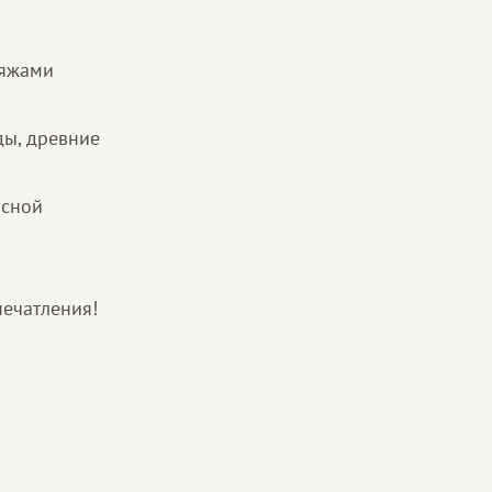
ляжами
ды, древние
асной
печатления!