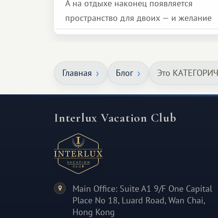
А на отдыхе наконец появляется
пространство для двоих — и желание
сделать для близкого человека что-то
особенное. Не обязательно
масштабное, но тёплое
Главная
Блог
Это КАТЕГОРИ
и запоминающееся :)
Interlux Vacation Club
Main Office: Suite A1 9/F One Capital
Place No 18, Luard Road, Wan Chai,
Hong Kong