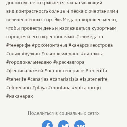
достигнув ее открывается захватывающий
вид,контрастность солнца и песка с очертаниями
величественных гор. Эль Медано хорошее место,
чтобы провести день и наслаждаться курортным
городом и его окрестностями. #эльмедано
#тенерифе #рохомонтанья #канарскиеострова
#пляж #вулкан #пляжэльмедано #лятехита
#городокэльмедано #краснаягора
#фестивальзмей #островтенерифе #teneriffa
#tenerife #canarias #canariasisla #islatenerife
#elmedano #playa #montana #volcanorojo
#наканарах
Поделиться в социальных сетях