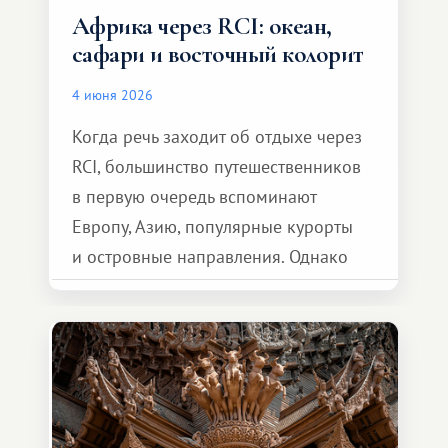
Африка через RCI: океан,
сафари и восточный колорит
4 июня 2026
Когда речь заходит об отдыхе через
RCI, большинство путешественников
в первую очередь вспоминают
Европу, Азию, популярные курорты
и островные направления. Однако
возможности обменной системы
значительно шире. Среди них есть
и Африка — континент, который
способен подарить совершенно иной
формат путешествия.