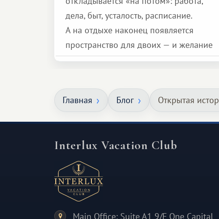
откладывается «на потом»: работа,
дела, быт, усталость, расписание.
А на отдыхе наконец появляется
пространство для двоих — и желание
сделать для близкого человека что-то
особенное. Не обязательно
масштабное, но тёплое
Главная
Блог
Открытая истор
и запоминающееся :)
Interlux Vacation Club
Main Office: Suite A1 9/F One Capital