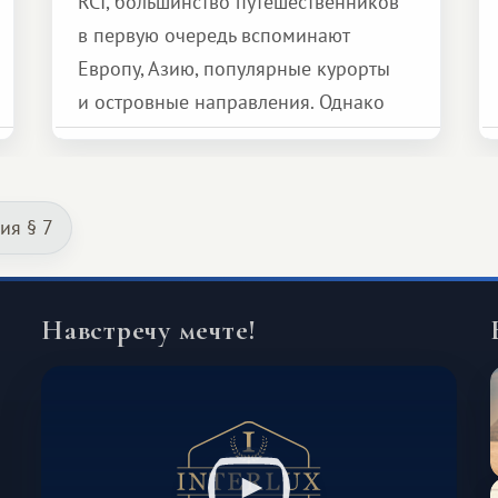
RCI, большинство путешественников
в первую очередь вспоминают
Европу, Азию, популярные курорты
и островные направления. Однако
возможности обменной системы
значительно шире. Среди них есть
и Африка — континент, который
ия § 7
способен подарить совершенно иной
формат путешествия.
Навстречу мечте!