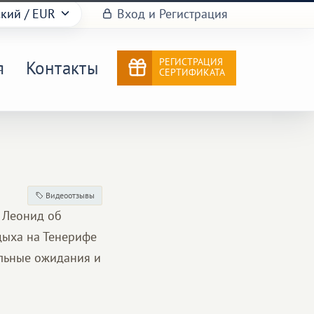
ский
/ EUR
Вход и Регистрация
РЕГИСТРАЦИЯ
я
Контакты
СЕРТИФИКАТА
Видеоотзывы
 Леонид об
тдыха на Тенерифе
альные ожидания и