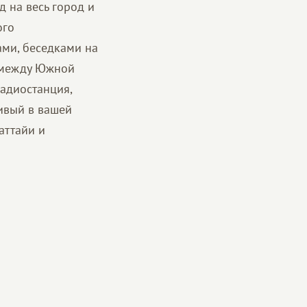
 на весь город и
ого
ми, беседками на
 между Южной
радиостанция,
ивый в вашей
аттайи и