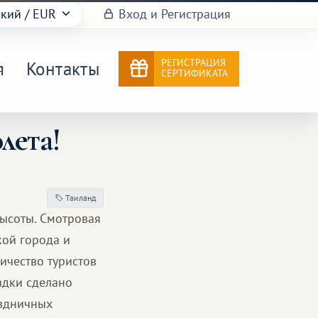
ский
/ EUR
Вход и Регистрация
РЕГИСТРАЦИЯ
я
Контакты
СЕРТИФИКАТА
лета!
Таиланд
высоты. Смотровая
кой города и
ичество туристов
адки сделано
аздничных