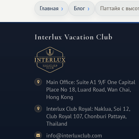
масштабное, но тёплое
Главная
Блог
Паттайя с высо
и запоминающееся :)
Interlux Vacation Club
Main Office: Suite A1 9/F One Capital
Place No 18, Luard Road, Wan Chai,
Hong Kong
Interlux Club Royal: Naklua, Soi 12,
Club Royal 107, Chonburi Pattaya,
Thailand
info@interluxclub.com