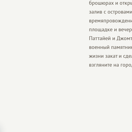
брошюрах и откры
залив с островам
времяпровождения
площадке и вече
Паттайей и Джомт
военный памятник
жизни закат и сд
взгляните на горо