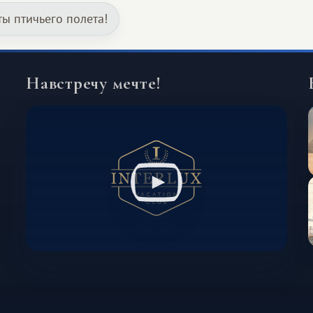
и Африка — континент, который
ты птичьего полета!
способен подарить совершенно иной
формат путешествия.
Навстречу мечте!