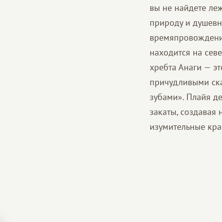
вы не найдете леж
природу и душевн
времяпровождения
находится на сев
хребта Анаги — э
причудливыми ск
зубами». Плайя д
закаты, создавая
изумительные кра