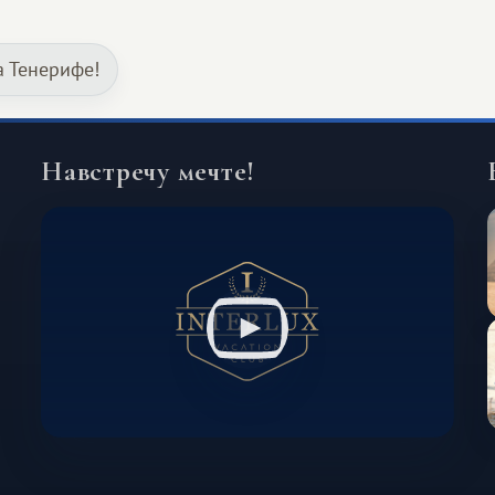
значительно шире. Среди них есть
и Африка — континент, который
а Тенерифе!
способен подарить совершенно иной
формат путешествия.
Навстречу мечте!