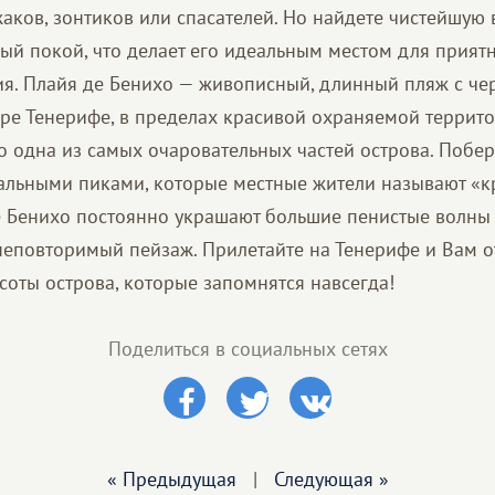
аков, зонтиков или спасателей. Но найдете чистейшую 
ый покой, что делает его идеальным местом для прият
. Плайя де Бенихо — живописный, длинный пляж с че
ере Тенерифе, в пределах красивой охраняемой террит
то одна из самых очаровательных частей острова. Побе
альными пиками, которые местные жители называют «
е Бенихо постоянно украшают большие пенистые волны
 неповторимый пейзаж. Прилетайте на Тенерифе и Вам 
соты острова, которые запомнятся навсегда!
Поделиться в социальных сетях
« Предыдущая
|
Следующая »