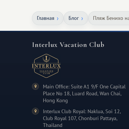
особенное. Не обязательно
масштабное, но тёплое
Главная
Блог
Пляж Бенихо н
и запоминающееся :)
Interlux Vacation Club
Main Office: Suite A1 9/F One Capital
Place No 18, Luard Road, Wan Chai,
Hong Kong
Interlux Club Royal: Naklua, Soi 12,
Club Royal 107, Chonburi Pattaya,
Thailand