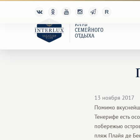
13 ноября 2017
Помимо вкуснейше
Тенерифе есть ос
побережью острова
пляж Плайя де Бен