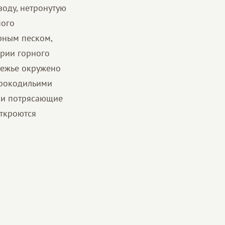
воду, нетронутую
ного
рным песком,
ории горного
режье окружено
крокодильими
 и потрясающие
откроются